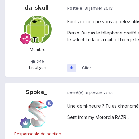
da_skull
Posté(e)
31 janvier 2013
Faut voir ce que vous appelez utili
Perso j'ai pas le téléphone greffé
le wifi et la data la nuit, et bien je
Membre
249
Lieu
Lyon
Citer
Spoke_
Posté(e)
31 janvier 2013
Une demi-heure ? Tu as chronométré
Sent from my Motorola RAZR i.
Responsable de section