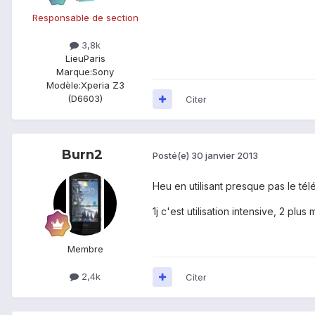
Responsable de section
3,8k
Lieu
Paris
Marque:
Sony
Modèle:
Xperia Z3
(D6603)
Citer
Burn2
Posté(e)
30 janvier 2013
Heu en utilisant presque pas le tél
1j c'est utilisation intensive, 2 pl
Membre
2,4k
Citer