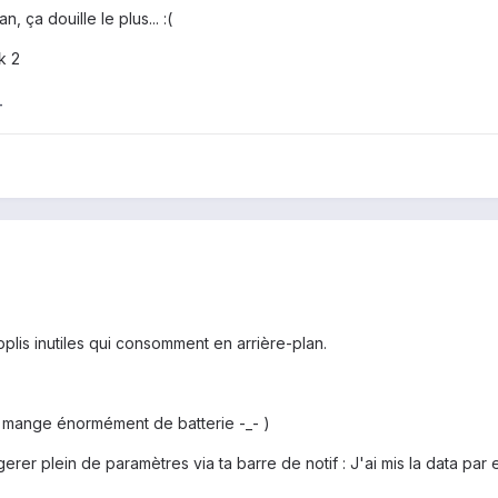
 ça douille le plus... :(
k 2
_
pplis inutiles qui consomment en arrière-plan.
e mange énormément de batterie -_- )
erer plein de paramètres via ta barre de notif : J'ai mis la data pa