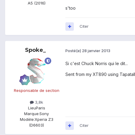
A5 (2016)
s'too
Citer
Spoke_
Posté(e)
28 janvier 2013
Si c'est Chuck Norris qui le dit...
Sent from my XT890 using Tapatal
Responsable de section
3,8k
Lieu
Paris
Marque:
Sony
Modèle:
Xperia Z3
(D6603)
Citer