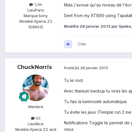
3,8k
Mais j'avoue qu'au niveau de l'écran,
Lieu
Paris
Sent from my XT890 using Tapatal
Marque:
Sony
Modèle:
Xperia Z3
Modifié
28 janvier 2013
par Spoke
(D6603)
Citer
ChuckNorris
Posté(e)
28 janvier 2013
Tu le root.
Avec titanium backup tu vires les a
Tu fais la luminosité automatique.
Membre
Tu évite les jeux (Temple run 2 m
65
Notifications Toggle te permet de g
Lieu
Nice
veux.
Modèle:
Xperia Z2 and