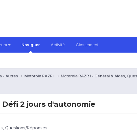
orum
Naviguer
Activité
Classement
a - Autres
Motorola RAZR i
Motorola RAZR i - Général & Aides, Qu
 Défi 2 jours d'autonomie
des, Questions/Réponses