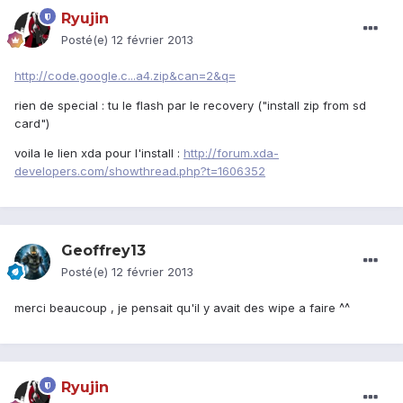
Ryujin
Posté(e)
12 février 2013
http://code.google.c...a4.zip&can=2&q=
rien de special : tu le flash par le recovery ("install zip from sd
card")
voila le lien xda pour l'install :
http://forum.xda-
developers.com/showthread.php?t=1606352
Geoffrey13
Posté(e)
12 février 2013
merci beaucoup , je pensait qu'il y avait des wipe a faire ^^
Ryujin