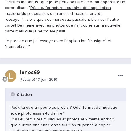
"artistes inconnus" que je ne peux pas lire cela fait apparaitre un
ecran disant:"
Désolé, fermeture soudaine de l'application
musique(du processsus com.android.music).merci de
reesayer."
....alors que ces morceaux passaient bien sur l'autre
carte!! De même avec les photos que j'ai copier sur la nouvelle
carte mais que je ne trouve pas!!
Je precise que j'ai essaye avec l'application "musique" et
"nemoplayer"
lenos69
Posté(e)
13 juin 2010
Citation
Peux-tu être un peu plus précis ? Quel format de musique
et de photo essais-tu de lire ?
Et as-tu remis tes musiques et photos aux même endroit
que sur ton ancienne carte SD ? As-tu pensé à copier
l'intégralité de ton ancienne carte SD ?