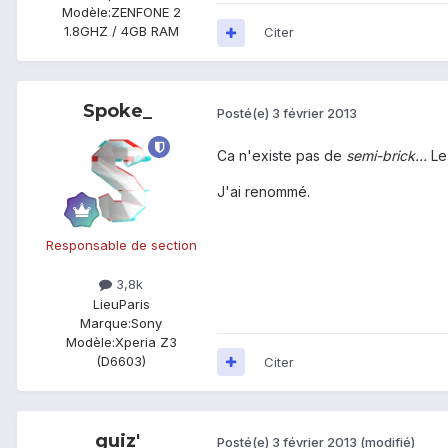
Modèle:
ZENFONE 2
1.8GHZ / 4GB RAM
Citer
Spoke_
Posté(e)
3 février 2013
Ca n'existe pas de
semi-brick...
Le
J'ai renommé.
Responsable de section
3,8k
Lieu
Paris
Marque:
Sony
Modèle:
Xperia Z3
(D6603)
Citer
guiz'
Posté(e)
3 février 2013
(modifié)