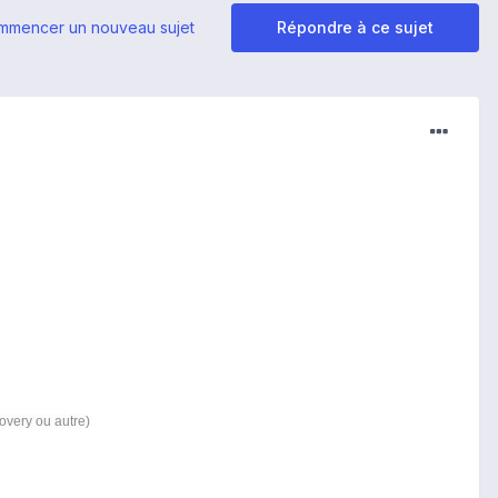
mmencer un nouveau sujet
Répondre à ce sujet
covery ou autre)