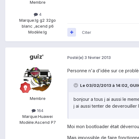
Membre
4
Marque:
lg g2 32go
blanc ,acend p6
Modèle:
lg
Citer
guiz'
Posté(e)
3 février 2013
Personne n'a d'idée sur ce probl
Le 03/02/2013 à 14:02, GUIHE
Membre
bonjour a tous j ai aussi le mem
j ai aussi tenter de deverouille
164
Marque:
Huawei
Modèle:
Ascend P7
Moi mon bootloader était déverrouil
Mais impossible de faire fonctionne