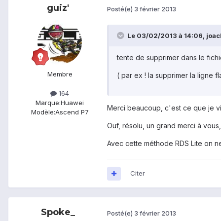
guiz'
Posté(e)
3 février 2013
Le 03/02/2013 à 14:06, joach
tente de supprimer dans le fichie
Membre
( par ex ! la supprimer la ligne 
164
Marque:
Huawei
Merci beaucoup, c'est ce que je vie
Modèle:
Ascend P7
Ouf, résolu, un grand merci à vous,
Avec cette méthode RDS Lite on n
Citer
Spoke_
Posté(e)
3 février 2013