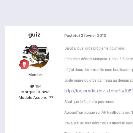
guiz'
Posté(e)
3 février 2013
Salut à tous, gros problème pour moi.
C'est mes débuts Motorola. Habitué à fla
Là j'ai donc déverrrouillé mon bootloader, p
Membre
Juste marre du gros panneau au démarrage 
164
http://forum.xda-dev...d.php?t=198
Marque:
Huawei
Modèle:
Ascend P7
Sauf que le flash n'a pas réussi.
Aujourd'hui bloqué sur AP FastBoot avec "F
J'ai aussi au tout début du Fastboot le me