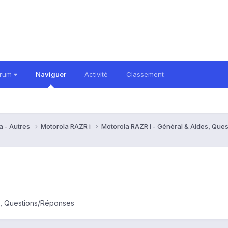
orum
Naviguer
Activité
Classement
a - Autres
Motorola RAZR i
Motorola RAZR i - Général & Aides, Qu
s, Questions/Réponses