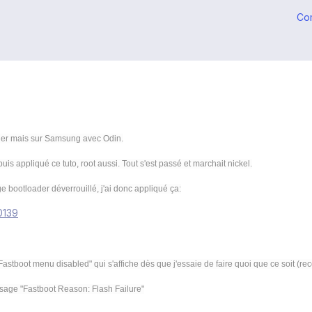
Co
sher mais sur Samsung avec Odin.
uis appliqué ce tuto, root aussi. Tout s'est passé et marchait nickel.
bootloader déverrouillé, j'ai donc appliqué ça:
0139
astboot menu disabled" qui s'affiche dès que j'essaie de faire quoi que ce soit (re
ssage "Fastboot Reason: Flash Failure"