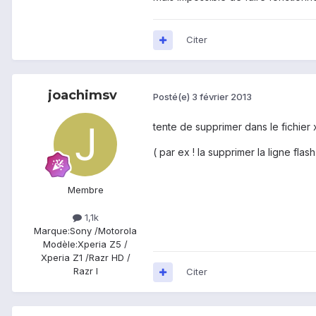
Citer
joachimsv
Posté(e)
3 février 2013
tente de supprimer dans le fichier x
( par ex ! la supprimer la ligne fla
Membre
1,1k
Marque:
Sony /Motorola
Modèle:
Xperia Z5 /
Xperia Z1 /Razr HD /
Razr I
Citer