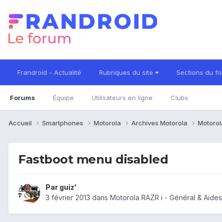
Frandroid - Actualité
Rubriques du site
Sections du f
Forums
Équipe
Utilisateurs en ligne
Clubs
Accueil
Smartphones
Motorola
Archives Motorola
Motorol
Fastboot menu disabled
Par
guiz'
3 février 2013
dans
Motorola RAZR i - Général & Aide