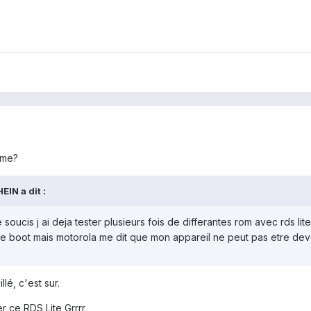
ème?
IN a dit :
e soucis j ai deja tester plusieurs fois de differantes rom avec rds l
r le boot mais motorola me dit que mon appareil ne peut pas etre deve
lé, c'est sur.
r ce RDS Lite Grrrr