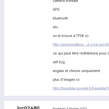
caméra frontale
GPS
bluetooth
etc..
on le trouve à 170€ ici
http://www.tmallbox....d-core-ips.ht
ce qui peut être rédhibitoire pour c
wifi b/g
anglais et chinois uniquement
plus d'images ici
http://translate.google.fr/trans
luc02480
Posté(e)
3 février 2013