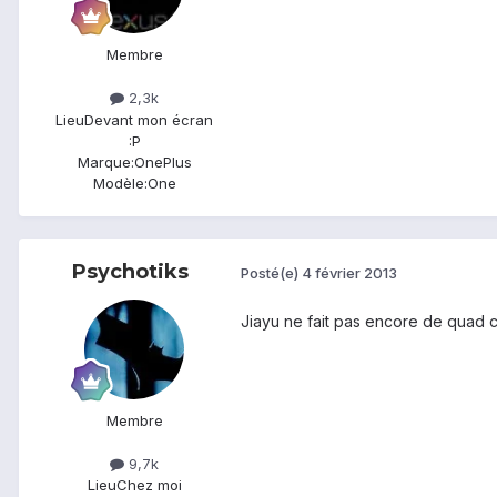
Membre
2,3k
Lieu
Devant mon écran
:P
Marque:
OnePlus
Modèle:
One
Psychotiks
Posté(e)
4 février 2013
Jiayu ne fait pas encore de quad c
Membre
9,7k
Lieu
Chez moi