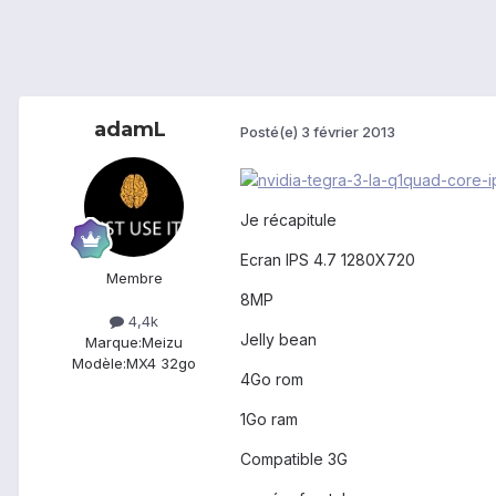
adamL
Posté(e)
3 février 2013
Je récapitule
Ecran IPS 4.7 1280X720
Membre
8MP
4,4k
Jelly bean
Marque:
Meizu
Modèle:
MX4 32go
4Go rom
1Go ram
Compatible 3G