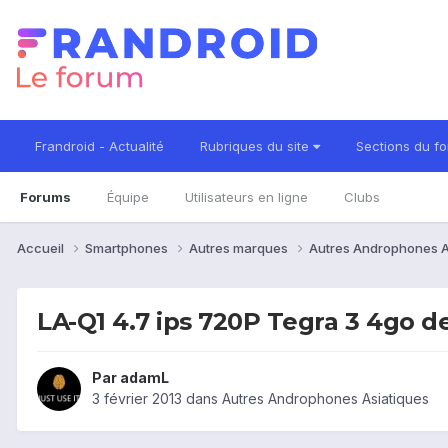
Frandroid - Actualité
Rubriques du site
Sections du f
Forums
Équipe
Utilisateurs en ligne
Clubs
Accueil
Smartphones
Autres marques
Autres Androphones A
LA-Q1 4.7 ips 720P Tegra 3 4go d
Par
adamL
3 février 2013
dans
Autres Androphones Asiatiques