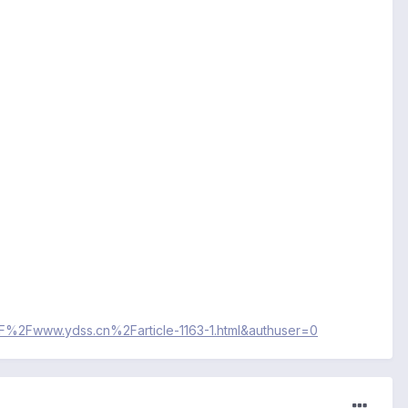
%2F%2Fwww.ydss.cn%2Farticle-1163-1.html&authuser=0