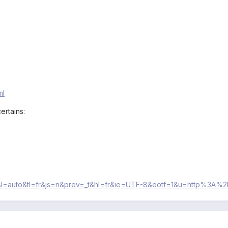
ml
ertains:
late?sl=auto&tl=fr&js=n&prev=_t&hl=fr&ie=UTF-8&eotf=1&u=http%3A