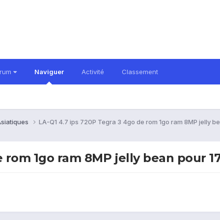
orum
Naviguer
Activité
Classement
siatiques
LA-Q1 4.7 ips 720P Tegra 3 4go de rom 1go ram 8MP jelly be
e rom 1go ram 8MP jelly bean pour 17