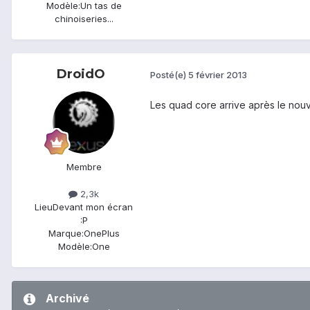
Modèle:
Un tas de
chinoiseries...
DroidO
Posté(e)
5 février 2013
Les quad core arrive après le nouve
Membre
2,3k
Lieu
Devant mon écran
:P
Marque:
OnePlus
Modèle:
One
Archivé