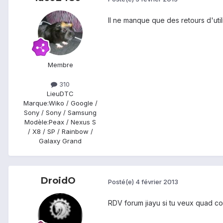
Il ne manque que des retours d'uti
Membre
310
Lieu
DTC
Marque:
Wiko / Google /
Sony / Sony / Samsung
Modèle:
Peax / Nexus S
/ X8 / SP / Rainbow /
Galaxy Grand
DroidO
Posté(e)
4 février 2013
RDV forum jiayu si tu veux quad 