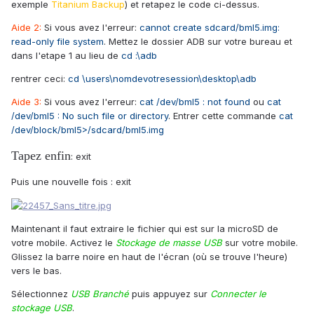
exemple
Titanium Backup
) et retapez le code ci-dessus.
Aide 2:
Si vous avez l'erreur:
cannot create sdcard/bml5.img:
read-only file system
. Mettez le dossier ADB sur votre bureau et
dans l'etape 1 au lieu de
cd :\adb
rentrer ceci:
cd \users\nomdevotresession\desktop\adb
Aide 3:
Si vous avez l'erreur:
cat /dev/bml5 : not found
ou
cat
/dev/bml5 : No such file or directory
. Entrer cette commande
cat
/dev/block/bml5>/sdcard/bml5.img
Tapez enfin
: exit
Puis une nouvelle fois : exit
Maintenant il faut extraire le fichier qui est sur la microSD de
votre mobile. Activez le
Stockage de masse USB
sur votre mobile.
Glissez la barre noire en haut de l'écran (où se trouve l'heure)
vers le bas.
Sélectionnez
USB Branché
puis appuyez sur
Connecter le
stockage USB
.