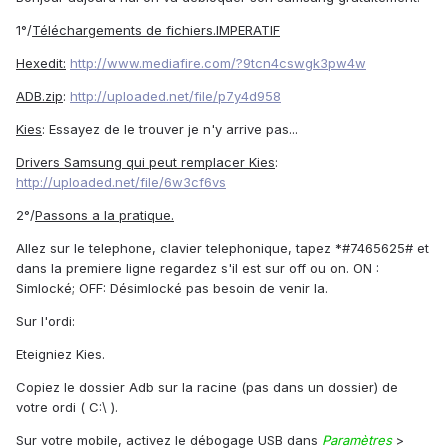
1°/
Téléchargements de fichiers.IMPERATIF
Hexedit:
http://www.mediafire.com/?9tcn4cswgk3pw4w
ADB.zip
:
http://uploaded.net/file/p7y4d958
Kies
: Essayez de le trouver je n'y arrive pas...
Drivers Samsung
qui peut remplacer Kies
:
http://uploaded.net/file/6w3cf6vs
2°/
Passons a la pratique.
Allez sur le telephone, clavier telephonique, tapez *#7465625# et
dans la premiere ligne regardez s'il est sur off ou on. ON :
Simlocké; OFF: Désimlocké pas besoin de venir la.
Sur l'ordi:
Eteigniez Kies.
Copiez le dossier Adb sur la racine (pas dans un dossier) de
votre ordi ( C:\ ).
Sur votre mobile, activez le débogage USB dans
Paramètres
>