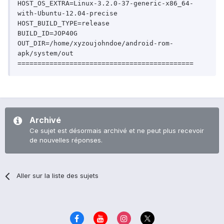
HOST_OS_EXTRA=Linux-3.2.0-37-generic-x86_64-
with-Ubuntu-12.04-precise

HOST_BUILD_TYPE=release

BUILD_ID=JOP40G

OUT_DIR=/home/xyzoujohndoe/android-rom-
apk/system/out

Archivé
Ce sujet est désormais archivé et ne peut plus recevoir
de nouvelles réponses.
Aller sur la liste des sujets