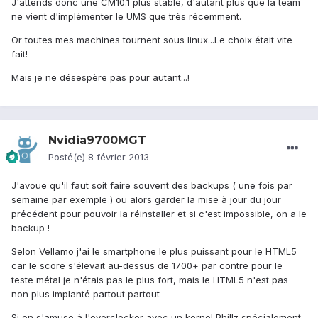
J'attends donc une CM10.1 plus stable, d'autant plus que la team
ne vient d'implémenter le UMS que très récemment.
Or toutes mes machines tournent sous linux...Le choix était vite
fait!
Mais je ne désespère pas pour autant...!
Nvidia9700MGT
Posté(e)
8 février 2013
J'avoue qu'il faut soit faire souvent des backups ( une fois par
semaine par exemple ) ou alors garder la mise à jour du jour
précédent pour pouvoir la réinstaller et si c'est impossible, on a le
backup !
Selon Vellamo j'ai le smartphone le plus puissant pour le HTML5
car le score s'élevait au-dessus de 1700+ par contre pour le
teste métal je n'étais pas le plus fort, mais le HTML5 n'est pas
non plus implanté partout partout
Si on s'amuse à l'overclocker avec un kernel Phillz spécialement