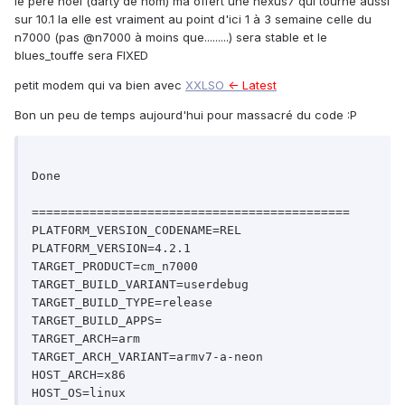
le pere noel (darty de nom) ma offert une nexus7 qui tourne aussi
sur 10.1 la elle est vraiment au point d'ici 1 à 3 semaine celle du
n7000 (pas @n7000 à moins que.........) sera stable et le
blues_touffe sera FIXED
petit modem qui va bien avec
XXLSO
<- Latest
Bon un peu de temps aujourd'hui pour massacré du code :P
Done

============================================

PLATFORM_VERSION_CODENAME=REL

PLATFORM_VERSION=4.2.1

TARGET_PRODUCT=cm_n7000

TARGET_BUILD_VARIANT=userdebug

TARGET_BUILD_TYPE=release

TARGET_BUILD_APPS=

TARGET_ARCH=arm

TARGET_ARCH_VARIANT=armv7-a-neon

HOST_ARCH=x86

HOST_OS=linux
