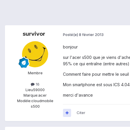
survivor
Posté(e)
8 février 2013
bonjour
sur l'acer s500 que je viens d'ac
95% ce qui entraîne (entre autres) 
Membre
Comment faire pour mettre le seui
16
Mon smartphone est sous ICS 4.04
Lieu
59000
merci d'avance
Marque:
acer
Modèle:
cloudmobile
s500
Citer