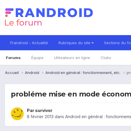
Frandroid - Actualité
Rubriques du site
Sections du f
Forums
Équipe
Utilisateurs en ligne
Clubs
Accueil
Android
Android en général : fonctionnement, etc.
pr
probléme mise en mode économi
Par
survivor
8 février 2013
dans
Android en général : fonctionneme