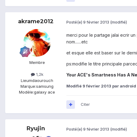
akrame2012
Posté(e)
9 février 2013
(modifié)
merci pour le partage jalai ecrir 
nom.......etc
et esque elle est baser sur le derni
Membre
ps:modifie le titre principale parce
1,2k
Your ACE's Smartness Has A N
Lieu
mdaourouch
Modifié
9 février 2013
par android
Marque:
samsung
Modèle:
galaxy ace
Citer
Ryujin
Posté(e)
9 février 2013
(modifié)