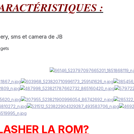
ARACTÉRISTIQUES :
llery, sms et camera de JB
dgets
ASHER LA ROM?