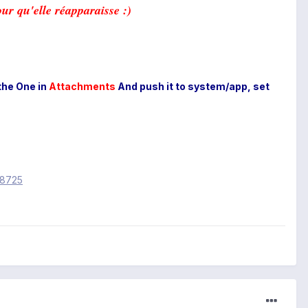
our qu'elle réapparaisse :)
the One in
Attachments
And push it to system/app, set
98725