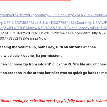
nk.com/api/click?format=go&drKey=1359&loc=http%3A%2F%2Fforum.x
php%3Ft%3D2139822&v=1&libid=1360775804854&out=http%3A%2
ay.php%3Ff%3D1167&title=%5BROM%5D%20CyanoBean%20Pure%
PDATE%3A02%2F13%5D%20-%20xda-developers&txt=http%3A
13607758552493Meaning Now
ressing the volume up, home key, turn on buttons at once
t, wipe dalvik cache, fix permissions
" then "choose zip from sdcard" click the ROM's file and choose 
llation process in the arpma installer was so quick go back to 
 theme menager, sélectionner Acgep's jelly bean, puis reboot