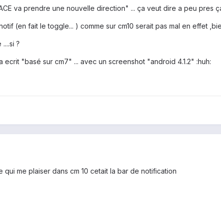
ACE va prendre une nouvelle direction" ... ça veut dire a peu pres ça 
notif (en fait le toggle... ) comme sur cm10 serait pas mal en effet ,bie
...si ?
y a ecrit "basé sur cm7" ... avec un screenshot "android 4.1.2" :huh:
qui me plaiser dans cm 10 cetait la bar de notification