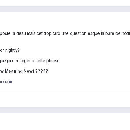
un poste la desu mais cet trop tard une question esque la bare de no
er nightly?
que jai rien piger a cette phrase
ew Meaning Now) ?????
 akram