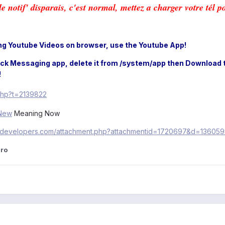
e notif' disparais, c'est normal, mettez a charger votre tél p
ing Youtube Videos on browser, use the Youtube App!
tock Messaging app, delete it from /system/app then Download 
!
.php?t=2139822
..New
Meaning Now
a-developers.com/attachment.php?attachmentid=1720697&d=13605
ro