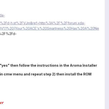
da-
F%2Fd-h.st%2FVJm&ref=http%3A%2F%2Fforum.xda-
20V1.1%20(Your%20ACE's%20Smartness%20Has%20A%20Ne
%2F%2Fd-
"yes" then follow the instructions in the Aroma Installer
main cmw menu and repeat step 2) then install the ROM
er