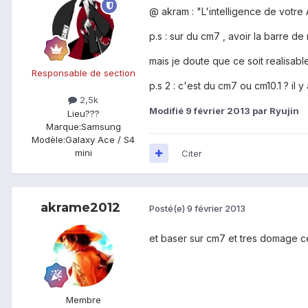
@ akram : "L'intelligence de votre 
p.s : sur du cm7 , avoir la barre de 
mais je doute que ce soit realisable .
Responsable de section
p.s 2 : c'est du cm7 ou cm10.1 ? il 
2,5k
Modifié
9 février 2013
par Ryujin
Lieu
???
Marque:
Samsung
Modèle:
Galaxy Ace / S4
mini
Citer
akrame2012
Posté(e)
9 février 2013
et baser sur cm7 et tres domage ce 
Membre