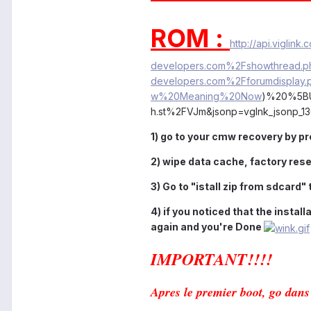
ROM :
http://api.vigli
developers.com%2Fshowthread.
developers.com%2Fforumdispl
w%20Meaning%20Now
)%20%5BU
h.st%2FVJm&jsonp=vglnk_jsonp_
1) go to your cmw recovery by p
2) wipe data cache, factory rese
3) Go to "istall zip from sdcard
4) if you noticed that the insta
again and you're Done
IMPORTANT!!!!
Apres
le premier boot, go dans