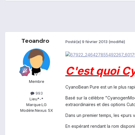
Teoandro
Posté(e)
9 février 2013
(modifié)
C'est quoi C
Membre
CyanoBean Pure est un le plus rapid
993
Basé sur la célèbre "CyanogenMod 
Lieu
*-*
extraordinaires et des options Cuto
Marque:
LG
Modèle:
Nexus 5X
Dans un premier temps, les «purs
En espérant rendant la rom disponi