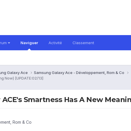
orum
Naviguer
Activité
Classement
ung Galaxy Ace
Samsung Galaxy Ace - Développement, Rom & Co
ng Now) [UPDATE:02/13]
r ACE's Smartness Has A New Meani
ement, Rom & Co