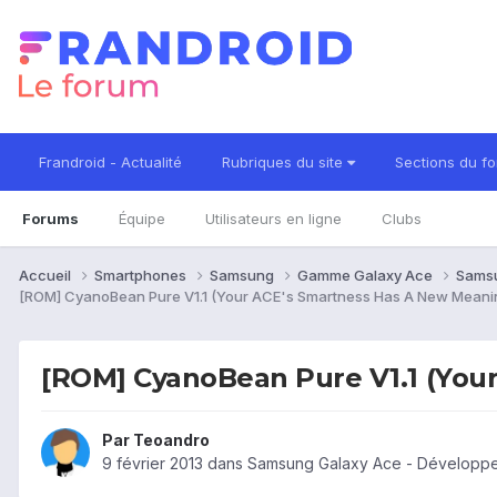
Frandroid - Actualité
Rubriques du site
Sections du f
Forums
Équipe
Utilisateurs en ligne
Clubs
Accueil
Smartphones
Samsung
Gamme Galaxy Ace
Sams
[ROM] CyanoBean Pure V1.1 (Your ACE's Smartness Has A New Meani
[ROM] CyanoBean Pure V1.1 (You
Par
Teoandro
9 février 2013
dans
Samsung Galaxy Ace - Développ