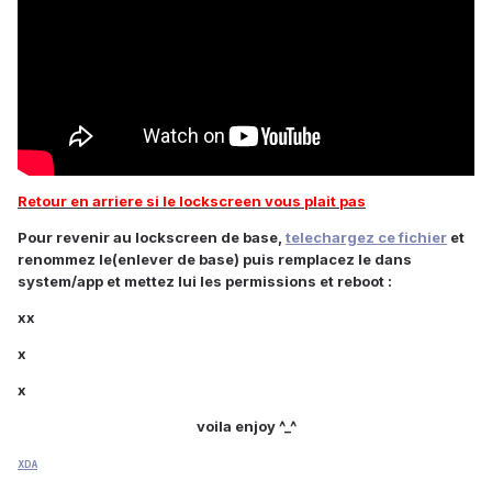
Retour en arriere si le lockscreen vous plait pas
Pour revenir au lockscreen de base,
telechargez ce fichier
et
renommez le(enlever de base) puis remplacez le dans
system/app et mettez lui les permissions et reboot :
xx
x
x
voila enjoy ^_^
XDA