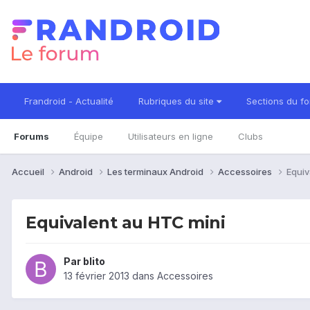
Frandroid - Actualité
Rubriques du site
Sections du f
Forums
Équipe
Utilisateurs en ligne
Clubs
Accueil
Android
Les terminaux Android
Accessoires
Equiv
Equivalent au HTC mini
Par
blito
13 février 2013
dans
Accessoires