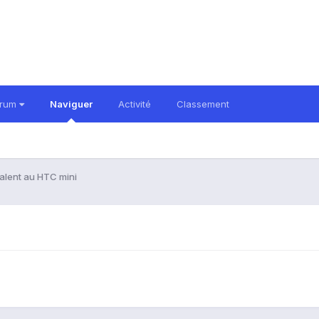
orum
Naviguer
Activité
Classement
alent au HTC mini