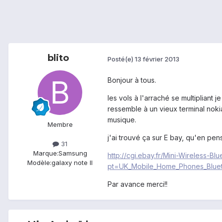
blito
Posté(e)
13 février 2013
Bonjour à tous.
les vols à l'arraché se multipliant
ressemble à un vieux terminal nok
musique.
Membre
j'ai trouvé ça sur E bay, qu'en pen
31
Marque:
Samsung
http://cgi.ebay.fr/Mini-Wireles
Modèle:
galaxy note II
pt=UK_Mobile_Home_Phones_Blue
Par avance merci!!