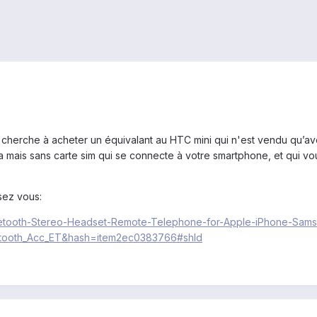
 je cherche à acheter un équivalant au HTC mini qui n'est vendu qu’a
ia mais sans carte sim qui se connecte à votre smartphone, et qui
sez vous:
s-Bluetooth-Stereo-Headset-Remote-Telephone-for-Apple-iPhone-S
tooth_Acc_ET&hash=item2ec0383766#shId