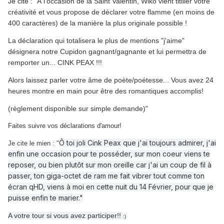
Je cite : "
À l'occasion de la Saint Valentin, Wiko vient titiller votre
créativité et vous propose de déclarer votre flamme (en moins de
400 caractères) de la manière la plus originale possible !
La déclaration qui totalisera le plus de mentions "j'aime"
désignera notre Cupidon gagnant/gagnante et lui permettra de
remporter un... CINK PEAX !!!
Alors laissez parler votre âme de poète/poétesse... Vous avez 24
heures montre en main pour être des romantiques accomplis!
(règlement disponible sur simple demande)"
Faites suivre vos déclarations d'amour!
Ô toi joli Cink Peax que j'ai toujours admirer, j'ai
Je cite le mien : "
enfin une occasion pour te posséder, sur mon coeur viens te
reposer, ou bien plutôt sur mon oreille car j'ai un coup de fil à
passer, ton giga-octet de ram me fait vibrer tout comme ton
écran qHD, viens à moi en cette nuit du 14 Février, pour que je
puisse enfin te marier."
A votre tour si vous avez participer!!
:)