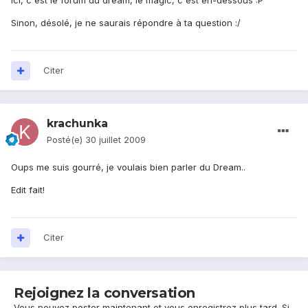
Ici, c'est le forum du dream, le magic, c'est en-dessous :P
Sinon, désolé, je ne saurais répondre à ta question :/
Citer
krachunka
Posté(e)
30 juillet 2009
Oups me suis gourré, je voulais bien parler du Dream..
Edit fait!
Citer
Rejoignez la conversation
Vous pouvez poster maintenant et vous enregistrez plus tard. Si