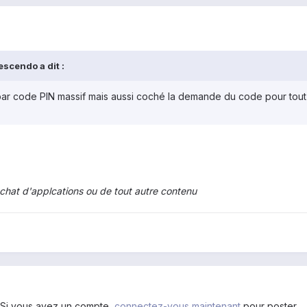
scendo a dit :
par code PIN massif mais aussi coché la demande du code pour tout ac
chat d'applcations ou de tout autre contenu
. Si vous avez un compte,
connectez-vous maintenant
pour poster.