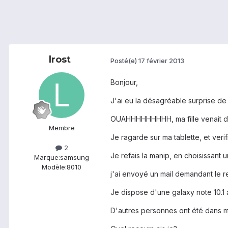
lrost
Posté(e)
17 février 2013
Bonjour,
J'ai eu la désagréable surprise de 
OUAHHHHHHHHH, ma fille venait d'y j
Membre
Je ragarde sur ma tablette, et verif
2
Je refais la manip, en choisissant u
Marque:
samsung
Modèle:
8010
j'ai envoyé un mail demandant le r
Je dispose d'une galaxy note 10.1 a
D'autres personnes ont été dans m