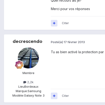
Quel recours ais je?
Merci pour vos réponses
Citer
decrescendo
Posté(e)
17 février 2013
Tu as bien activé la protection par
Membre
2,2k
Lieu
Bordeaux
Marque:
Samsung
Modèle:
Galaxy Note 3
Citer