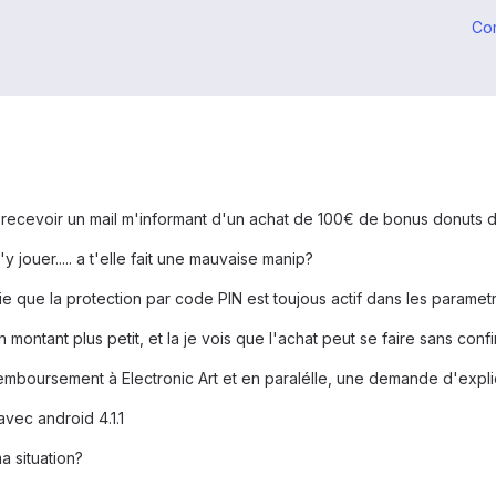
Co
recevoir un mail m'informant d'un achat de 100€ de bonus donuts dans
ouer..... a t'elle fait une mauvaise manip?
ie que la protection par code PIN est toujous actif dans les parametres
n montant plus petit, et la je vois que l'achat peut se faire sans confi
emboursement à Electronic Art et en paralélle, une demande d'expli
vec android 4.1.1
a situation?