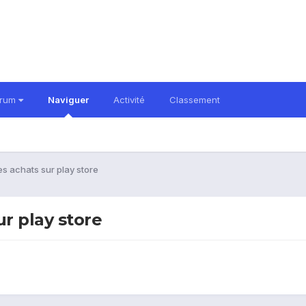
orum
Naviguer
Activité
Classement
es achats sur play store
r play store