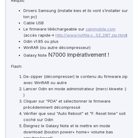
Requis:
Drivers Samsung (installe kies et ils vont s’installer sur
ton pc)
Cable USB
Le firmware téléchargeable sur
sammobile.com
(accès rapide->
http://www.hotfile.c...SZ_DBT.zip.html
)
Odin v1.85 ou plus
WinRAR (ou autre décompresseur)
N7000 impérativement !
Galaxy Note
Flash:
De-zipper (décompresser) le contenu du firmware.zip
avec WinRAR ou autre
Lancer Odin en mode administrateur (merci kkwete :)
)
Cliquer sur "PDA" et sélectionner le firmware
précédemment décompressé
Vérifier que seul "Auto Reboot" et "F. Reset time" soit
coché sur Odin
Éteignez le Galaxy Note et le mettre en mode
download (bouton power+ home+ volume bas