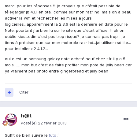
merci pour les réponses !!! je croyais que c'était possible de
télégarger jb 4.1.1 en ota...comme sur mon razr hd, mais on a beau
activer la wifi et rechercher les mises a jours
logicielles...apparemment la 2.3.6 est la dernière en date pour le
Note. pourtant j'ai bien lu sur le site que c'était officiel !!! ok on
oublie kies...odin c'est pas trop risqué? je connais pas trop... je
tiens à préciser que sur mon motorola razr hd...jai utiliser rsd lite...
pour installer o2 4.1.2...
oui c'est un samsung galaxy note acheté neuf chez sfr il y a 5
mois.……mon but c'est de faire profiter mon pote de jelly bean car
ya vraiment pas photo entre gingerbread et jelly bean
Citer
h@t
Posté(e)
22 février 2013
Suffit de bien suivre le
tuto
;)