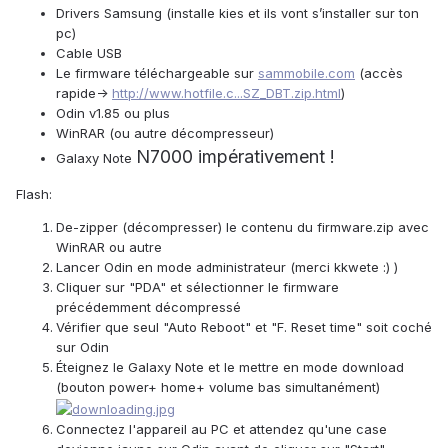
Drivers Samsung (installe kies et ils vont s’installer sur ton
pc)
Cable USB
Le firmware téléchargeable sur
sammobile.com
(accès
rapide->
http://www.hotfile.c...SZ_DBT.zip.html
)
Odin v1.85 ou plus
WinRAR (ou autre décompresseur)
N7000 impérativement !
Galaxy Note
Flash:
De-zipper (décompresser) le contenu du firmware.zip avec
WinRAR ou autre
Lancer Odin en mode administrateur (merci kkwete :) )
Cliquer sur "PDA" et sélectionner le firmware
précédemment décompressé
Vérifier que seul "Auto Reboot" et "F. Reset time" soit coché
sur Odin
Éteignez le Galaxy Note et le mettre en mode download
(bouton power+ home+ volume bas simultanément)
Connectez l'appareil au PC et attendez qu'une case