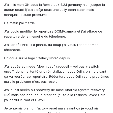
J'ai mis mon GN sous la Rom stock 4.2.1 germany hier, jusque la
aucun souci (j'étais déja sous une Jelly bean stock mais il
manquait la suite premium).
Ce matin j'ai merdé :
J'ai voulu modifier le répertoire DCIM/camera et j'ai effacé ce
repertoire de la memoire du téléphone.
J'ai lancé l'APN, il a planté, du coup j'ai voulu rebooter mon
téléphone.
Il bloque sur le logo "Galaxy Note" depuis ....
J'ai accès au mode "download" (accueil + vol bas + switch
on/off) donc j'ai tenté une réinstallation avec Odin, en me disant
ça va recréer ce repertoire. Réécriture avec Odin sans problèmes
mais le probleme n'est pas résolu.
J'ai aussi accès au recovery de base Android System recovery
(3e) mais pas beaucoup d'option (suite a la resinstall avec Odin
j'ai perdu le root et CWM).
Je tenterais bien un factory reset mais avant ça je voudrais