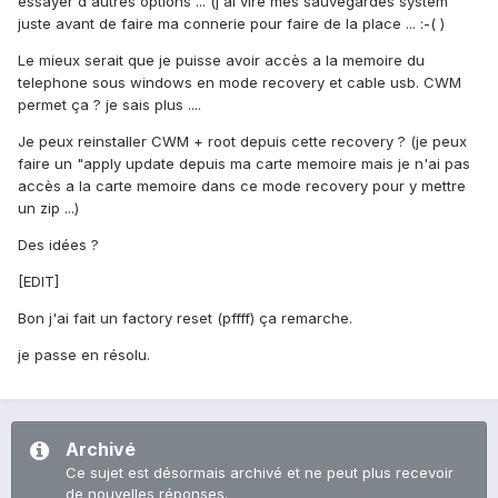
essayer d'autres options ... (j'ai viré mes sauvegardes system
juste avant de faire ma connerie pour faire de la place ... :-( )
Le mieux serait que je puisse avoir accès a la memoire du
telephone sous windows en mode recovery et cable usb. CWM
permet ça ? je sais plus ....
Je peux reinstaller CWM + root depuis cette recovery ? (je peux
faire un "apply update depuis ma carte memoire mais je n'ai pas
accès a la carte memoire dans ce mode recovery pour y mettre
un zip ...)
Des idées ?
[EDIT]
Bon j'ai fait un factory reset (pffff) ça remarche.
je passe en résolu.
Archivé
Ce sujet est désormais archivé et ne peut plus recevoir
de nouvelles réponses.