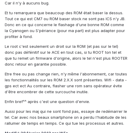
Car il n'y à aucuns bug.
Et tu remarquera que beaucoup des ROM était baser la dessus.
Tout ce qui est CM7 ou ROM baser stock ne sont pas ICS n'y JB.
Donc en ce qui concerne le flashage d'une bonne ROM comme
la Cyanogen ou S'périance (pour ma part) est plus adapter pour
profiter à fond.
Le root c'est seulement un droit sur la ROM (et pas sur le tel)
donc pas défénitif sur le ACE en tout cas, si tu ROOT ton tel et
que tu remet un firmware d'origine, alors le tel n'est plus ROOTER
donc retour en garantie possible.
Etre free ou pas change rien, n'y même l'abonnement, car toutes
les fonctionnalités sur les ROM 2.X.X sont présentes. Wifi - data -
gps ect ect Au contraire, flasher une rom sans opérateur évite
d'être encombrer de cette surcouche inutile.
Enfin bref^^ après c'est une question d'envie.
Aussi pour les maj qui ne sont fond pas, essaye de redémarrer le
tel. Car avec nos beaux smartphone on a perdu l'habitude de les
rallumer de temps en temps. Ce qui tue les processus et autres.