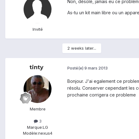
Non, désolé, jamais eu ce problème
As-tu un kit main libre ou un appar
Invité
2 weeks later...
tinty
Posté(e)
9 mars 2013
Bonjour. J'ai egalement ce probleme
résolu. Conserver cependant les c
prochaine corrigera ce probleme
Membre
3
Marque:
LG
Modèle:
nexus4