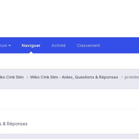
orum
Naviguer
Activité
Classement
ko Cink Slim
Wiko Cink Slim - Aides, Questions & Réponses
problè
ns & Réponses