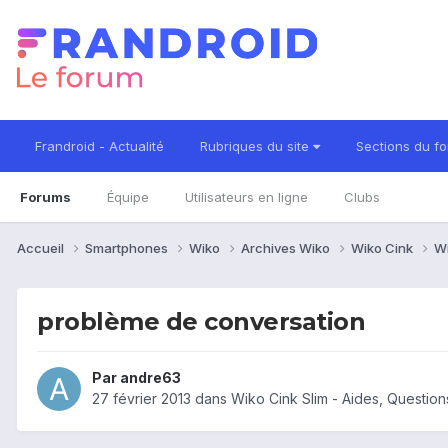
Frandroid - Actualité
Rubriques du site
Sections du f
Forums
Équipe
Utilisateurs en ligne
Clubs
Accueil
Smartphones
Wiko
Archives Wiko
Wiko Cink
Wi
problème de conversation
Par
andre63
27 février 2013
dans
Wiko Cink Slim - Aides, Questio