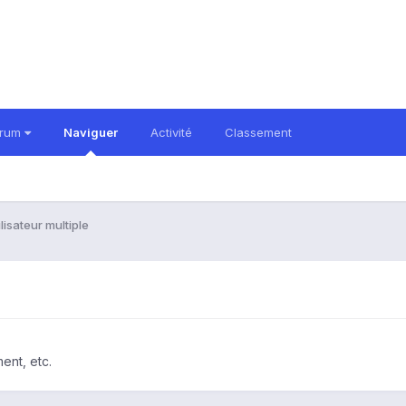
orum
Naviguer
Activité
Classement
ilisateur multiple
ent, etc.