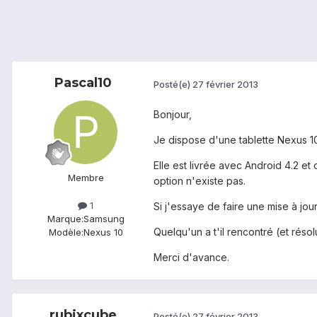
Pascal10
Posté(e)
27 février 2013
Bonjour,
Je dispose d'une tablette Nexus 1
Elle est livrée avec Android 4.2 et 
Membre
option n'existe pas.
1
Si j'essaye de faire une mise à jou
Marque:
Samsung
Quelqu'un a t'il rencontré (et réso
Modèle:
Nexus 10
Merci d'avance.
rubixcube
Posté(e)
27 février 2013