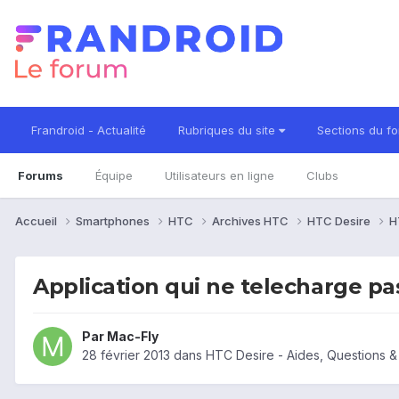
Frandroid - Actualité
Rubriques du site
Sections du f
Forums
Équipe
Utilisateurs en ligne
Clubs
Accueil
Smartphones
HTC
Archives HTC
HTC Desire
H
Application qui ne telecharge pa
Par
Mac-Fly
28 février 2013
dans
HTC Desire - Aides, Questions 