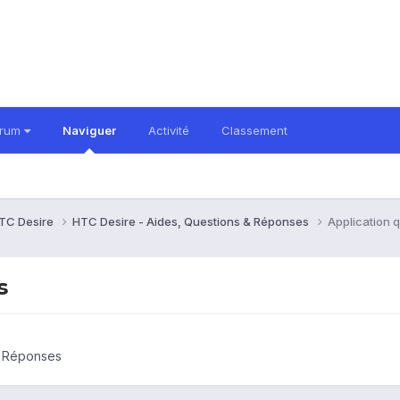
orum
Naviguer
Activité
Classement
TC Desire
HTC Desire - Aides, Questions & Réponses
Application 
s
& Réponses