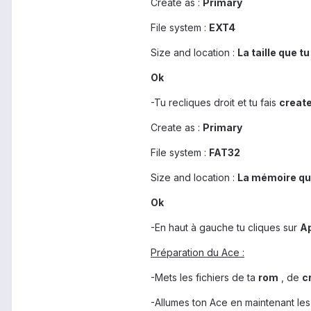
Create as :
Primary
File system :
EXT4
Size and location :
La taille que t
Ok
-Tu recliques droit et tu fais
creat
Create as :
Primary
File system :
FAT32
Size and location :
La mémoire qu'
Ok
-En haut à gauche tu cliques sur
A
Préparation du Ace :
-Mets les fichiers de ta
rom
, de
c
-Allumes ton Ace en maintenant le