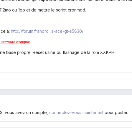
 512mo ou 1go et de mettre le script cronmod.
 cela:
http://forum.frandro...s-ace-gt-s5830/
n firmware d'origine
r une base propre. Reset usine ou flashage de la rom XXKPH
. Si vous avez un compte,
connectez-vous maintenant
pour poster.