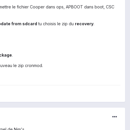
te mettre le fichier Cooper dans ops, APBOOT dans boot, CSC
pdate from sdcard
tu choisis le zip du
recovery
.
ckage
.
nouveau le zip cronmod.
rnel de Nim's.