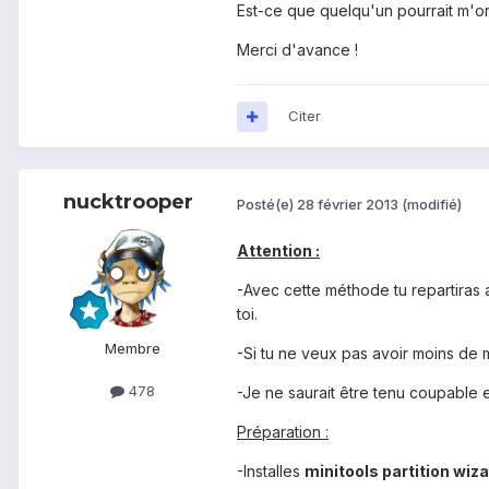
Est-ce que quelqu'un pourrait m'ori
Merci d'avance !
Citer
nucktrooper
Posté(e)
28 février 2013
(modifié)
Attention :
-Avec cette méthode tu repartiras 
toi.
Membre
-Si tu ne veux pas avoir moins de m
478
-Je ne saurait être tenu coupable e
Préparation :
-Installes
minitools partition wiz