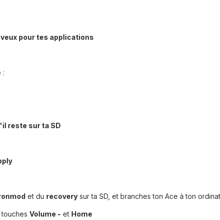
u veux pour tes applications
e
:
il reste sur ta SD
pply
ronmod
et du
recovery
sur ta SD, et branches ton Ace à ton ordinat
s touches
Volume -
et
Home