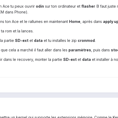
n Ace tu peux ouvrir
odin
sur ton ordinateur et
flasher
(Il faut jus
EM dans Phone).
ins ton Ace et le rallumes en maintenant
Home
, après dans
apply u
 ta rom et la lances.
la partie
SD-ext
et
data
et tu installes le zip
cronmod
.
r que cela a marché il faut aller dans les
paramètres
, puis dans
sto
nir dans le recovery, monter la partie
SD-ext
et
data
et installer à 
e mettre un kernel qui supporte les extensions mémoire. Comme le Ke