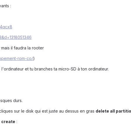
vants :
sg4qcx8
.33&d=1318051346
mais il faudra la rooter
..ppement-rom-co/
)
l'ordinateur et tu branches ta micro-SD à ton ordinateur.
isques durs.
 cliques sur le disk qui est juste au dessus en gras
delete all partiti
s
create
: