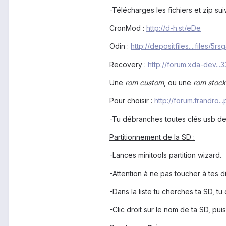
-Télécharges les fichiers et zip sui
CronMod :
http://d-h.st/eDe
Odin :
http://depositfiles....files/5r
Recovery :
http://forum.xda-dev..
Une
rom custom
, ou une
rom stock
Pour choisir :
http://forum.frandro.
-Tu débranches toutes clés usb de 
Partitionnement de la SD :
-Lances minitools partition wizard.
-Attention à ne pas toucher à tes d
-Dans la liste tu cherches ta SD, tu
-Clic droit sur le nom de ta SD, pui