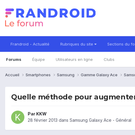
Frandroid - Actualité
Rubriques du site
Sections du f
Forums
Équipe
Utilisateurs en ligne
Clubs
Accueil
Smartphones
Samsung
Gamme Galaxy Ace
Sams
Quelle méthode pour augmenter
Par
KKW
28 février 2013
dans
Samsung Galaxy Ace - Général