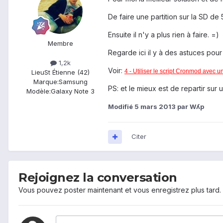
De faire une partition sur la SD de
Ensuite il n'y a plus rien à faire. =)
Membre
Regarde ici il y à des astuces pour
1,2k
Voir:
4 - Utiliser le script Cronmod avec u
Lieu
St Étienne (42)
Marque:
Samsung
PS: et le mieux est de repartir su
Modèle:
Galaxy Note 3
Modifié
5 mars 2013
par Wʎp
Citer
Rejoignez la conversation
Vous pouvez poster maintenant et vous enregistrez plus tard