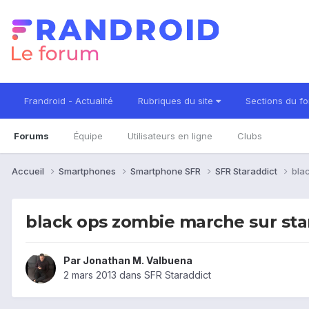
Frandroid - Actualité
Rubriques du site
Sections du f
Forums
Équipe
Utilisateurs en ligne
Clubs
Accueil
Smartphones
Smartphone SFR
SFR Staraddict
bla
black ops zombie marche sur star
Par
Jonathan M. Valbuena
2 mars 2013
dans
SFR Staraddict