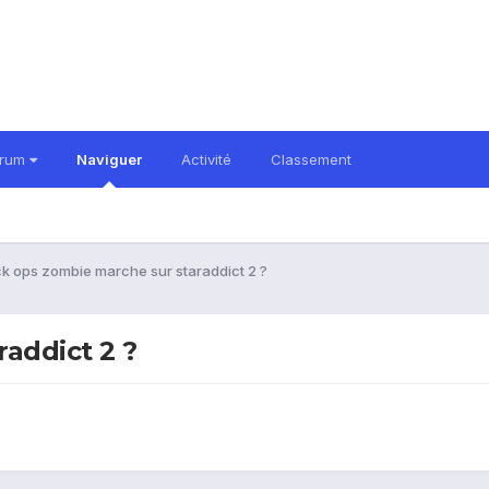
orum
Naviguer
Activité
Classement
ck ops zombie marche sur staraddict 2 ?
addict 2 ?