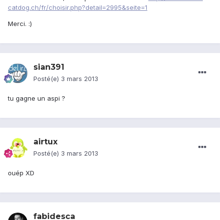
catdog.ch/fr/choisir.php?detail=2995&seite=1
Merci. :)
sian391
Posté(e)
3 mars 2013
tu gagne un aspi ?
airtux
Posté(e)
3 mars 2013
ouép XD
fabidesca