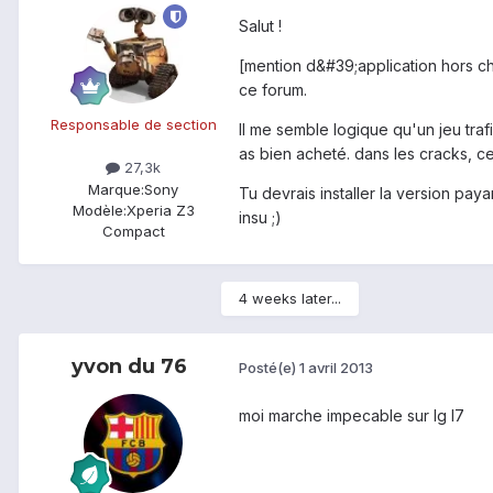
Salut !
[mention d&#39;application hors ch
ce forum.
Responsable de section
Il me semble logique qu'un jeu tra
as bien acheté. dans les cracks, ce
27,3k
Marque:
Sony
Tu devrais installer la version pay
Modèle:
Xperia Z3
insu ;)
Compact
4 weeks later...
yvon du 76
Posté(e)
1 avril 2013
moi marche impecable sur lg l7