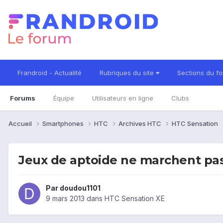
Frandroid - Actualité
Rubriques du site
Sections du f
Forums
Équipe
Utilisateurs en ligne
Clubs
Accueil
Smartphones
HTC
Archives HTC
HTC Sensation
Jeux de aptoide ne marchent pa
Par
doudou1101
9 mars 2013
dans
HTC Sensation XE