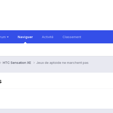
orum
Naviguer
Activité
Classement
HTC Sensation XE
Jeux de aptoide ne marchent pas
s