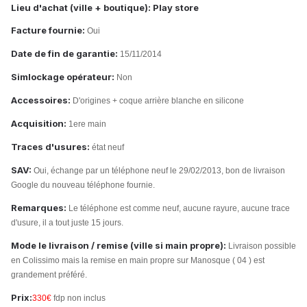
Lieu d'achat (ville + boutique):
Play store
Facture fournie:
Oui
Date de fin de garantie:
15/11/2014
Simlockage opérateur:
Non
Accessoires:
D'origines + coque arrière blanche en silicone
Acquisition:
1ere main
Traces d'usures:
état neuf
SAV:
Oui, échange par un téléphone neuf le 29/02/2013, bon de livraison
Google
du nouveau téléphone fournie.
Remarques:
Le téléphone est comme neuf, aucune rayure, aucune trace
d'usure, il a tout juste 15 jours.
Mode le livraison / remise (ville si main propre):
Livraison possible
en Colissimo mais la remise en main propre sur Manosque ( 04 ) est
grandement préféré.
Prix:
330€
fdp non inclus