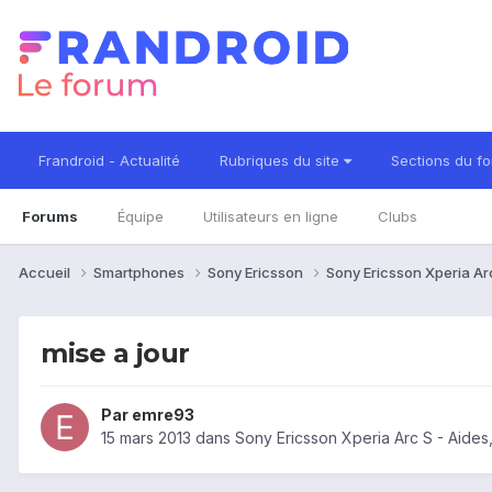
Frandroid - Actualité
Rubriques du site
Sections du f
Forums
Équipe
Utilisateurs en ligne
Clubs
Accueil
Smartphones
Sony Ericsson
Sony Ericsson Xperia Ar
mise a jour
Par
emre93
15 mars 2013
dans
Sony Ericsson Xperia Arc S - Aide