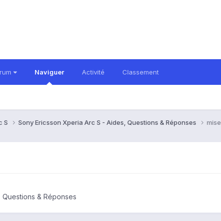
orum
Naviguer
Activité
Classement
c S
Sony Ericsson Xperia Arc S - Aides, Questions & Réponses
mise
s, Questions & Réponses