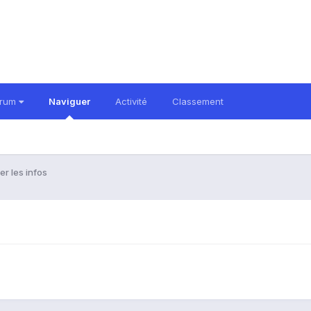
orum
Naviguer
Activité
Classement
r les infos