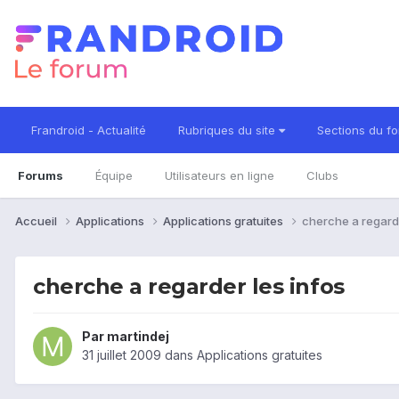
Frandroid - Actualité
Rubriques du site
Sections du f
Forums
Équipe
Utilisateurs en ligne
Clubs
Accueil
Applications
Applications gratuites
cherche a regarde
cherche a regarder les infos
Par
martindej
31 juillet 2009
dans
Applications gratuites