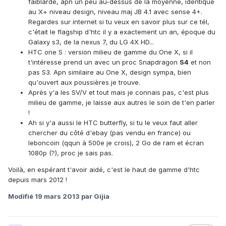
faiblarde, apn un peu au-dessus de la moyenne, identique
au X+ niveau design, niveau maj JB 4.1 avec sense 4+.
Regardes sur internet si tu veux en savoir plus sur ce tél,
c'était le flagship d'htc il y a exactement un an, époque du
Galaxy s3, de la nexus 7, du LG 4X HD...
HTC one S : version milieu de gamme du One X, si il
t'intéresse prend un avec un proc Snapdragon
S4
et non
pas S3. Apn similaire au One X, design sympa, bien
qu'ouvert aux poussières je trouve.
Après y'a les SV/V et tout mais je connais pas, c'est plus
milieu de gamme, je laisse aux autres le soin de t'en parler
!
Ah si y'a aussi le HTC butterfly, si tu le veux faut aller
chercher du côté d'ebay (pas vendu en france) ou
leboncoin (qqun à 500e je crois), 2 Go de ram et écran
1080p (?), proc je sais pas.
Voilà, en espérant t'avoir aidé, c'est le haut de gamme d'htc
depuis mars 2012 !
Modifié
19 mars 2013
par Gijia