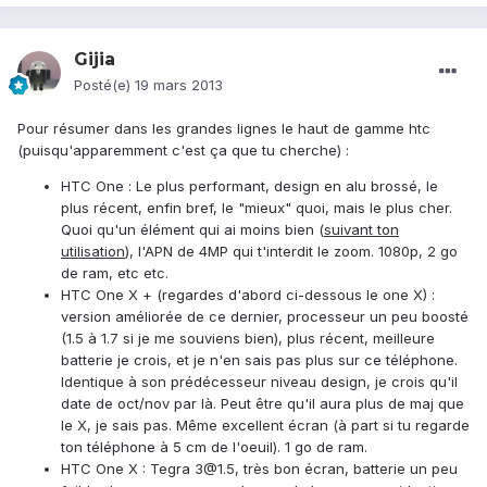
Gijia
Posté(e)
19 mars 2013
Pour résumer dans les grandes lignes le haut de gamme htc
(puisqu'apparemment c'est ça que tu cherche) :
HTC One : Le plus performant, design en alu brossé, le
plus récent, enfin bref, le "mieux" quoi, mais le plus cher.
Quoi qu'un élément qui ai moins bien (
suivant ton
utilisation
), l'APN de 4MP qui t'interdit le zoom. 1080p, 2 go
de ram, etc etc.
HTC One X + (regardes d'abord ci-dessous le one X) :
version améliorée de ce dernier, processeur un peu boosté
(1.5 à 1.7 si je me souviens bien), plus récent, meilleure
batterie je crois, et je n'en sais pas plus sur ce téléphone.
Identique à son prédécesseur niveau design, je crois qu'il
date de oct/nov par là. Peut être qu'il aura plus de maj que
le X, je sais pas. Même excellent écran (à part si tu regarde
ton téléphone à 5 cm de l'oeuil). 1 go de ram.
HTC One X : Tegra 3@1.5, très bon écran, batterie un peu