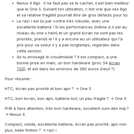
Nexus 4 8go : Il ne faut pas se le cacher, il est bien meilleur
que le One S. Suivant ton utilisation, c'est vrai que ses 8go
et sa relative fragilité pourrait être de gros défauts pour toi.
Le razr i est lui par contre très robuste, avec une
excellente batterie ! Si les performances (même si il est au
niveau du one s hein) et un grand écran ne sont pas tes
priorités, prends le ! Il y a encore eu un utilisateur qui l'a
pris pour sa soeur il y a pas longtemps, regardes dans
cette section.
As tu envisagé le cloudmobile ? Il est compact, a une
bonne prise en main, un bon hardware (proc S4
écran
720
), et est dans les environs de 260 euros (neuf ?)
Pour résumer :
HTC, écran pas priorité et bon apn ? -> One S
HTC, bon écran, bon apn, batterie bof, un peu fragile ? -> One X
Prêt à faire attention, très bon hardware, excellent suivi des maj ?
-> Nexus 4
Compact, solide, excellente batterie, écran pas priorité, apn non
plus, belle finition ? -> razr i