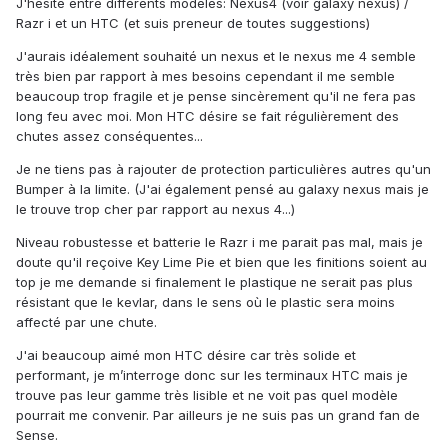
J'hésite entre différents modèles: Nexus4 (voir galaxy nexus) /
Razr i et un HTC (et suis preneur de toutes suggestions)
J'aurais idéalement souhaité un nexus et le nexus me 4 semble
très bien par rapport à mes besoins cependant il me semble
beaucoup trop fragile et je pense sincèrement qu'il ne fera pas
long feu avec moi. Mon HTC désire se fait régulièrement des
chutes assez conséquentes...
Je ne tiens pas à rajouter de protection particulières autres qu'un
Bumper à la limite. (J'ai également pensé au galaxy nexus mais je
le trouve trop cher par rapport au nexus 4...)
Niveau robustesse et batterie le Razr i me parait pas mal, mais je
doute qu'il reçoive Key Lime Pie et bien que les finitions soient au
top je me demande si finalement le plastique ne serait pas plus
résistant que le kevlar, dans le sens où le plastic sera moins
affecté par une chute.
J'ai beaucoup aimé mon HTC désire car très solide et
performant, je m’interroge donc sur les terminaux HTC mais je
trouve pas leur gamme très lisible et ne voit pas quel modèle
pourrait me convenir. Par ailleurs je ne suis pas un grand fan de
Sense.