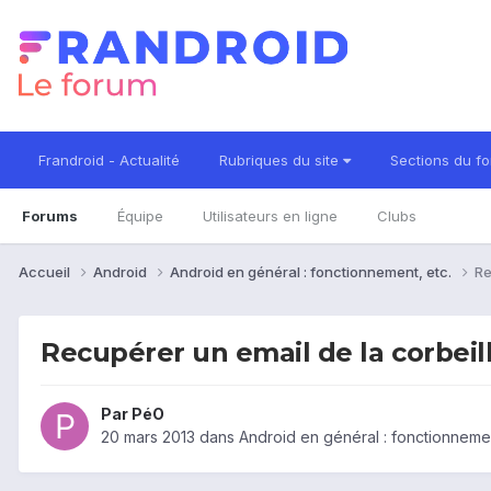
Frandroid - Actualité
Rubriques du site
Sections du f
Forums
Équipe
Utilisateurs en ligne
Clubs
Accueil
Android
Android en général : fonctionnement, etc.
Re
Recupérer un email de la corbeil
Par
PéO
20 mars 2013
dans
Android en général : fonctionnemen