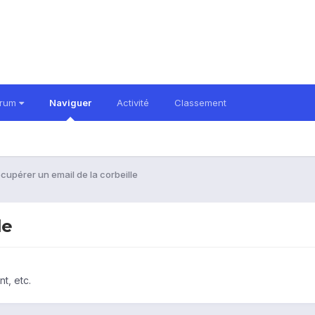
orum
Naviguer
Activité
Classement
cupérer un email de la corbeille
le
t, etc.