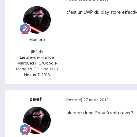
c'est un LWP du play store effecti
Membre
1,4k
Lieu
Ile-de-France
Marque:
HTC/Google
Modèle:
HTC One M7 /
Nexus 7 2013
zeef
Posté(e)
27 mars 2013
ok idée donc ? sav à votre avis ?