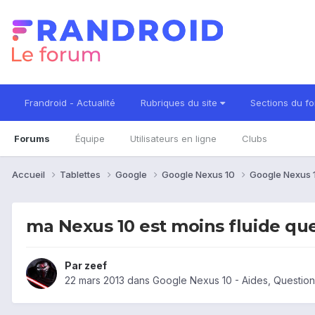
Frandroid - Actualité
Rubriques du site
Sections du f
Forums
Équipe
Utilisateurs en ligne
Clubs
Accueil
Tablettes
Google
Google Nexus 10
Google Nexus 
ma Nexus 10 est moins fluide q
Par
zeef
22 mars 2013
dans
Google Nexus 10 - Aides, Questio