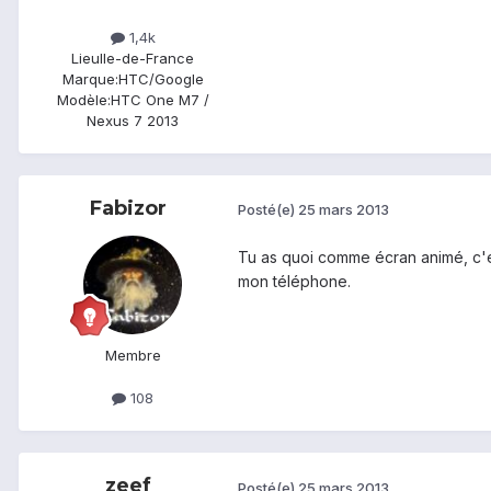
1,4k
Lieu
Ile-de-France
Marque:
HTC/Google
Modèle:
HTC One M7 /
Nexus 7 2013
Fabizor
Posté(e)
25 mars 2013
Tu as quoi comme écran animé, c'est
mon téléphone.
Membre
108
zeef
Posté(e)
25 mars 2013