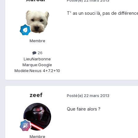
T' as un souci là, pas de différence
Membre
26
Lieu
Narbonne
Marque:
Google
Modèle:
Nexus 4+7.2+10
zeef
Posté(e)
22 mars 2013
Que faire alors ?
Membre