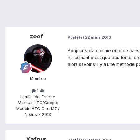
zeef
Posté(e)
22 mars 2013
Bonjour voilà comme énoncé dans le 
hallucinant c'est que des fonds d'é
alors savoir s'il y a une méthode 
Membre
1,4k
Lieu
Ile-de-France
Marque:
HTC/Google
Modèle:
HTC One M7 /
Nexus 7 2013
Xafour
Posté(e)
22 mars 2013