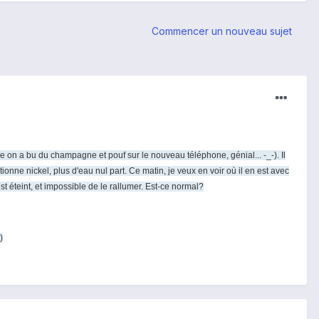
Commencer un nouveau sujet
osée on a bu du champagne et pouf sur le nouveau téléphone, génial... -_-). Il
ionne nickel, plus d'eau nul part. Ce matin, je veux en voir où il en est avec
st éteint, et impossible de le rallumer. Est-ce normal?
)