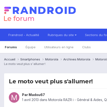
Frandroid - Actualité
Rubriques du site
Sections du f
Forums
Équipe
Utilisateurs en ligne
Clubs
Accueil
Smartphones
Motorola
Archives Motorola
Motorol
Le moto veut plus s'allumer!
Le moto veut plus s'allumer!
Par
Madou67
1 avril 2013
dans
Motorola RAZR i - Général & Aides, 