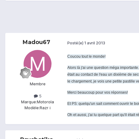
Madou67
Posté(e)
1 avril 2013
Coucou tout le monde!
Alors là j'ai une question méga importante..
était au contact de l'eau un dixième de sec
le chargement, je vois une petite pastille v
Membre
Merci beaucoup pour vos réponses!
5
Marque:
Motorola
Et PS: quelqu'un sait comment ouvrir le boi
Modèle:
Razr i
Oh et aussi, j'ai lu quelque part qu'il était r