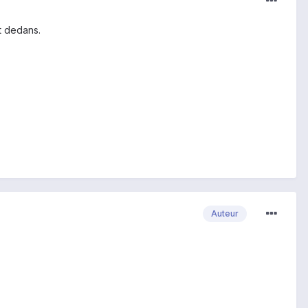
st dedans.
Auteur