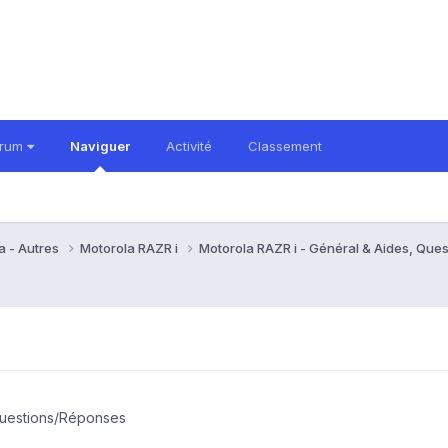
orum
Naviguer
Activité
Classement
a - Autres
Motorola RAZR i
Motorola RAZR i - Général & Aides, Qu
Questions/Réponses