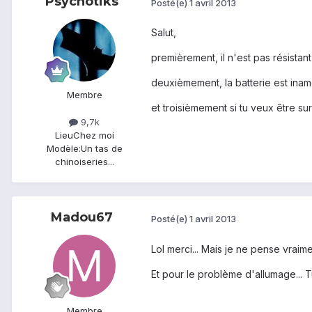
Psychotiks
Posté(e)
1 avril 2013
Salut,
premièrement, il n'est pas résistan
deuxièmement, la batterie est inamov
Membre
et troisièmement si tu veux être su
9,7k
Lieu
Chez moi
Modèle:
Un tas de
chinoiseries...
Madou67
Posté(e)
1 avril 2013
Lol merci... Mais je ne pense vraime
Et pour le problème d'allumage... T
Membre