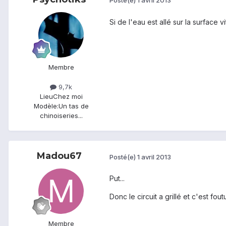
Posté(e)
1 avril 2013
Si de l'eau est allé sur la surface 
Membre
9,7k
Lieu
Chez moi
Modèle:
Un tas de
chinoiseries...
Madou67
Posté(e)
1 avril 2013
Put...
Donc le circuit a grillé et c'est fout
Membre