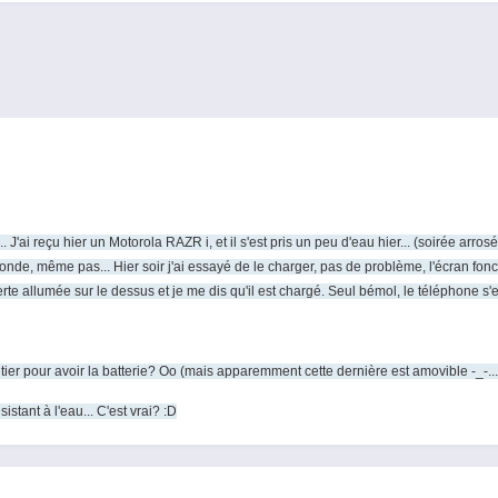
. J'ai reçu hier un Motorola RAZR i, et il s'est pris un peu d'eau hier... (soirée arr
onde, même pas... Hier soir j'ai essayé de le charger, pas de problème, l'écran fonct
erte allumée sur le dessus et je me dis qu'il est chargé. Seul bémol, le téléphone s'e
tier pour avoir la batterie? Oo (mais apparemment cette dernière est amovible -_-...
ésistant à l'eau... C'est vrai? :D