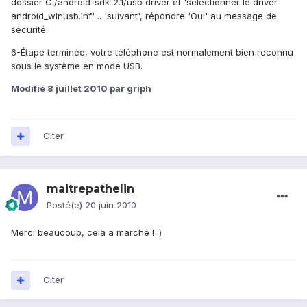
dossier C:/android-sdk-2.1/usb driver et 'sélectionner le driver
android_winusb.inf' .. 'suivant', répondre 'Oui' au message de
sécurité.
6-Étape terminée, votre téléphone est normalement bien reconnu
sous le système en mode USB.
Modifié
8 juillet 2010
par griph
Citer
maitrepathelin
Posté(e)
20 juin 2010
Merci beaucoup, cela a marché ! :)
Citer