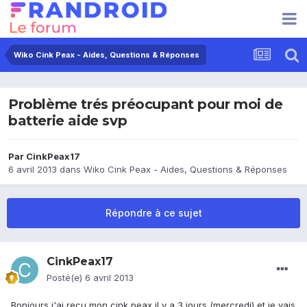
Wiko Cink Peax - Aides, Questions & Réponses
Problème trés préocupant pour moi de
batterie aide svp
Par
CinkPeax17
6 avril 2013
dans
Wiko Cink Peax - Aides, Questions & Réponses
Répondre à ce sujet
CinkPeax17
Posté(e)
6 avril 2013
Bonjours j'ai recu mon cink peax il y a 3 jours (mercredi) et je vais