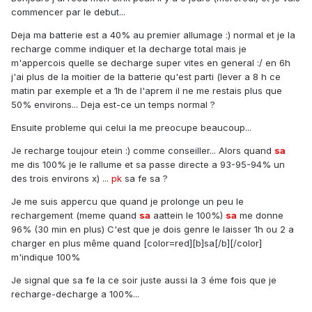
commencer par le debut...
Deja ma batterie est a 40% au premier allumage :) normal et je la
recharge comme indiquer et la decharge total mais je
m'appercois quelle se decharge super vites en general :/ en 6h
j'ai plus de la moitier de la batterie qu'est parti (lever a 8 h ce
matin par exemple et a 1h de l'aprem il ne me restais plus que
50% environs... Deja est-ce un temps normal ?
Ensuite probleme qui celui la me preocupe beaucoup...
Je recharge toujour etein :) comme conseiller... Alors quand
sa
me dis 100% je le rallume et sa passe directe a 93-95-94% un
des trois environs x) ...
pk
sa fe sa ?
Je me suis appercu que quand je prolonge un peu le
rechargement (meme quand
sa
aattein le 100%)
sa
me donne
96% (30 min en plus) C'est que je dois genre le laisser 1h ou 2 a
charger en plus même quand [color=red][b]sa[/b][/color]
m'indique 100%
Je signal que sa fe la ce soir juste aussi la 3 éme fois que je
recharge-decharge a 100%...