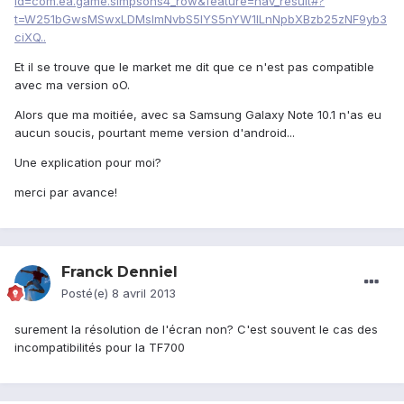
id=com.ea.game.simpsons4_row&feature=nav_result#?
t=W251bGwsMSwxLDMsImNvbS5lYS5nYW1lLnNpbXBzb25zNF9yb3
ciXQ..
Et il se trouve que le market me dit que ce n'est pas compatible
avec ma version oO.
Alors que ma moitiée, avec sa Samsung Galaxy Note 10.1 n'as eu
aucun soucis, pourtant meme version d'android...
Une explication pour moi?
merci par avance!
Franck Denniel
Posté(e)
8 avril 2013
surement la résolution de l'écran non? C'est souvent le cas des
incompatibilités pour la TF700