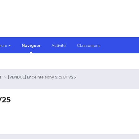
orum
Naviguer
Activité
Classement
es
[VENDUE] Enceinte sony SRS BTV25
V25