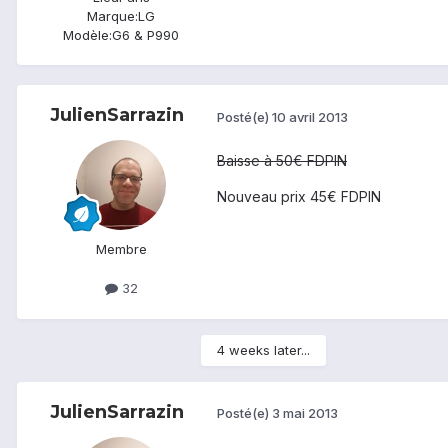
Marque:
LG
Modèle:
G6 & P990
JulienSarrazin
Posté(e)
10 avril 2013
Baisse à 50€ FDPIN
Nouveau prix 45€ FDPIN
Membre
32
4 weeks later...
JulienSarrazin
Posté(e)
3 mai 2013