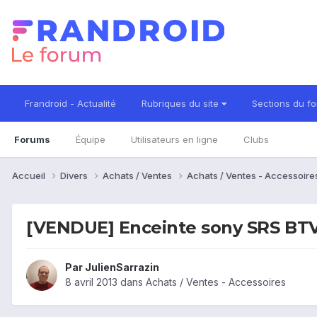
Frandroid - Actualité
Rubriques du site
Sections du f
Forums
Équipe
Utilisateurs en ligne
Clubs
Accueil
Divers
Achats / Ventes
Achats / Ventes - Accessoir
[VENDUE] Enceinte sony SRS BT
Par
JulienSarrazin
8 avril 2013
dans
Achats / Ventes - Accessoires