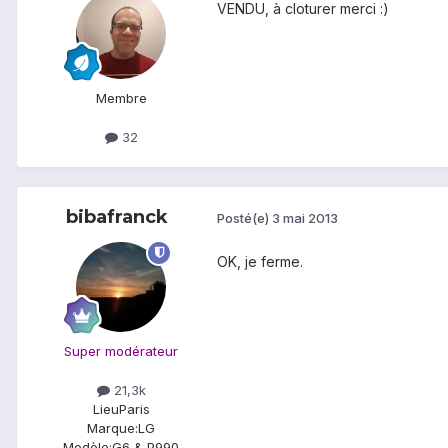
VENDU, à cloturer merci :)
Membre
32
bibafranck
Posté(e)
3 mai 2013
OK, je ferme.
Super modérateur
21,3k
Lieu
Paris
Marque:
LG
Modèle:
G6 & P990