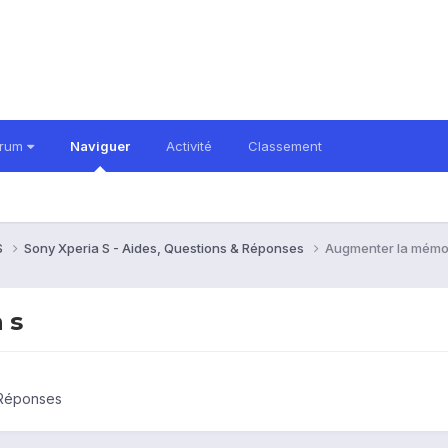
orum
Naviguer
Activité
Classement
S
Sony Xperia S - Aides, Questions & Réponses
Augmenter la mémoi
 s
 Réponses