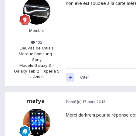
non elle est soudée à la carte mèr
Membre
132
Lieu
Pas de Calais
Marque:
Samsung -
Sony
Modèle:
Galaxy S -
Galaxy Tab 2 - Xperia S
- Ativ S
Citer
mafya
Posté(e)
17 avril 2013
Merci darkrem pour ta réponse domm