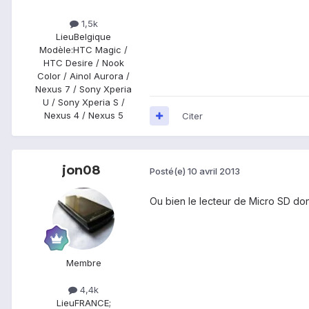
1,5k
Lieu
Belgique
Modèle:
HTC Magic /
HTC Desire / Nook
Color / Ainol Aurora /
Nexus 7 / Sony Xperia
U / Sony Xperia S /
Nexus 4 / Nexus 5
Citer
jon08
Posté(e)
10 avril 2013
Ou bien le lecteur de Micro SD dont i
Membre
4,4k
Lieu
FRANCE;