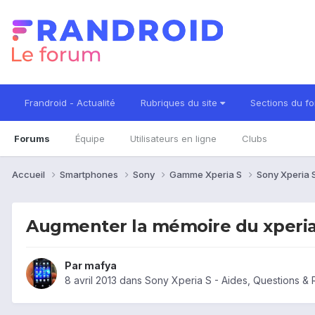
Frandroid - Actualité
Rubriques du site
Sections du f
Forums
Équipe
Utilisateurs en ligne
Clubs
Accueil
Smartphones
Sony
Gamme Xperia S
Sony Xperia 
Augmenter la mémoire du xperia
Par
mafya
8 avril 2013
dans
Sony Xperia S - Aides, Questions &