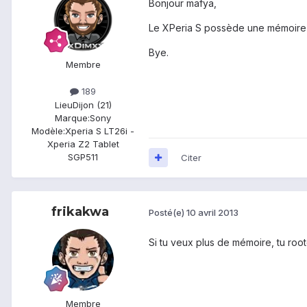
Bonjour mafya,
Le XPeria S possède une mémoire 
Bye.
Membre
189
Lieu
Dijon (21)
Marque:
Sony
Modèle:
Xperia S LT26i -
Xperia Z2 Tablet
SGP511
Citer
frikakwa
Posté(e)
10 avril 2013
Si tu veux plus de mémoire, tu root
Membre