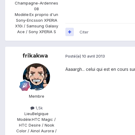
Champagne-Ardennes
08
Modèle:
Ex proprio d'un
Sony-Ericsson XPERIA
X10i / Samsung Galaxy
Ace / Sony XPERIA S
Citer
frikakwa
Posté(e)
10 avril 2013
Aaaargh... celui qui est en cours sur
Membre
1,5k
Lieu
Belgique
Modèle:
HTC Magic /
HTC Desire / Nook
Color / Ainol Aurora /