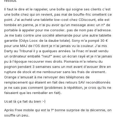
résolus.
Il faut le dire et le rappeler, une boîte qui soigne ses clients c'est
une boîte chez qui on revient, pas mal de bouffe-fric omettent ce
point. J'ai acheté une tablette low-cost chez CDiscount, elle est
tombée en panne, je n'ai pu avoir qu'un message avec un n° de
portable à appeler pour me consoler.. pas de nom pas d'adresse.
Je me bats contre une société allemande pour une autre tablette
garantie (Odys Loox: de la daube totale). Sony m'a pompé 30 €
pour une MAJ de l'OS dont je n'ai jamais vu la couleur. J'ai mis
Darty au Tribunal il y a quelques années. la Fnac m'avait vendu
un ordinateur emballé "neuf" avec un écran rayé et je n'ai jamais
pu à l'époque recouvrer mes droits. Pixmania m'a retenu du
pognon pendant 3 semaines sans un mot avant d'avouer être en
rupture de stock et me rembourser sans les frais de virement..
Orange s'amusait à me renvoyer des téléphones de
remplacement qui étaient en fait des retours SAV reconditionnés
je ne sais pas comment (problèmes à répétition, je crois qu'ils ne
faisaient que les remballer en fait)..
Ucall là ça fait du bien :-)
Après Free mobile qui est la 1° bonne surprise de la décennie, on
souffle un peu..