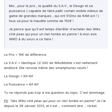
Moi , pour le prix , la qualité du S.A.V , le Design et sa
puissance ( capable de faire pallir certain mobile milieux de
game de grandes marques , qui ont 512mo de RAM ect ! )
tous sa pour la maudite somme de 150€ !
Je pence que qu'il est temps d’arrêter d'acheter des Wiko
cink peax qui pour un rien tombe en panne ! à mon avis
WIKO à du souci a ce faire !
Le Prix = 19€ de différence.
Le S.A.V. = Identique. LE SAV de WikoMobile s'est nettement
amélioré. Elle renvoie même des smartphones neufs !
Le Design = Kif-Kif
La Puissance = Kif-Kif
Tu ne réponds pas trop à ma question du topic. C'est dommage.
PS
:
"des Wiko cink peax qui pour un rien tombe en panne"
Je l'ai
depuis le 28 Janvier 2013, et il est ... comment dire ... nickel.