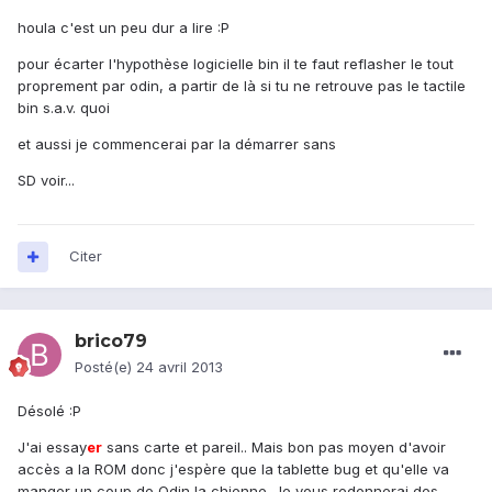
houla c'est un peu dur a lire :P
pour écarter l'hypothèse logicielle bin il te faut reflasher le tout
proprement par odin, a partir de là si tu ne retrouve pas le tactile
bin s.a.v. quoi
et aussi je commencerai par la démarrer sans
SD voir...
Citer
brico79
Posté(e)
24 avril 2013
Désolé :P
J'ai essay
er
sans carte et pareil.. Mais bon pas moyen d'avoir
accès a la ROM donc j'espère que la tablette bug et qu'elle va
manger un coup de Odin la chienne. Je vous redonnerai des