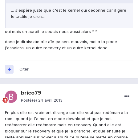
... J'espère juste que c'est le kernel qui déconne car il gère
le tactile je crois..
oui mais on aurait le soucis nous aussi alors ^_^
donc je dirais: aïe aïe aïe ça sent mauvais, moi a ta place
j'essaierai un autre recovery et un autre kernel donc.
Citer
brico79
Posté(e)
24 avril 2013
En plus elle est vraiment étrange car elle veut pas redémarré la
rom . quand je l'a met en mode download et que je met
redémarrer elle redémarre mais en recovery. Quand elle est
bloquer sur le recovery et que je la branche, et que ensuite je
reste appuyer sur power jusqu'à ce qu'elle se mette en charge