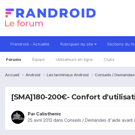
Frandroid - Actualité
Rubriques du site
Sections du f
Forums
Équipe
Utilisateurs en ligne
Clubs
Accueil
Android
Les terminaux Android
Conseils / Demandes
[SMA]180-200€- Confort d'utilisa
Par
Calisthenic
25 avril 2013
dans
Conseils / Demandes d'aide avant 