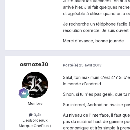
Juste avant les vacances, on m'a v
arrivé hier. J'ai fait quelques rech
et agréable à utiliser quand on a e
Je recherche un téléphone facile 
résolution correcte. Je suis ouvert
Merci d'avance, bonne journée
osmoze30
Posté(e)
25 avril 2013
Salut, ton maximum c'est 4"? Si c'e
le monde d'android.
Sinon, si tu n'es pas geek, que tu r
Membre
Sur internet, Android ne rivalise pa
3,4k
Au niveau de l'interface, il faut 
Lieu
Bordeaux
pas du matériel haut de gamme pour
Marque:
OnePlus /
ergonomique et très simple à pren