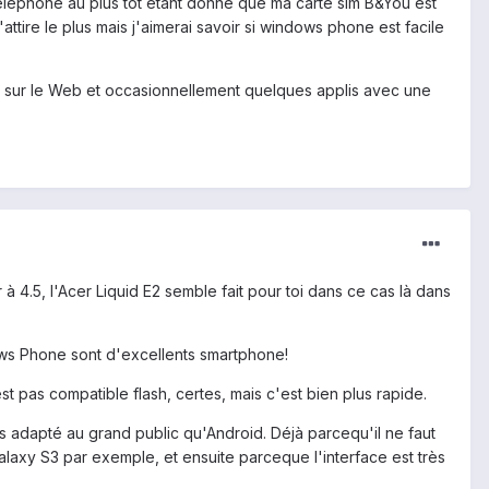
 téléphone au plus tot étant donné que ma carte sim B&You est
'attire le plus mais j'aimerai savoir si windows phone est facile
er sur le Web et occasionnellement quelques applis avec une
 à 4.5, l'Acer Liquid E2 semble fait pour toi dans ce cas là dans
indows Phone sont d'excellents smartphone!
est pas compatible flash, certes, mais c'est bien plus rapide.
s adapté au grand public qu'Android. Déjà parcequ'il ne faut
laxy S3 par exemple, et ensuite parceque l'interface est très