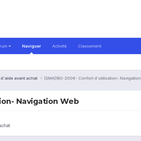
orum
Naviguer
Activité
Classement
 d'aide avant achat
[SMA]180-200€- Confort d'utilisation- Navigatio
tion- Navigation Web
achat