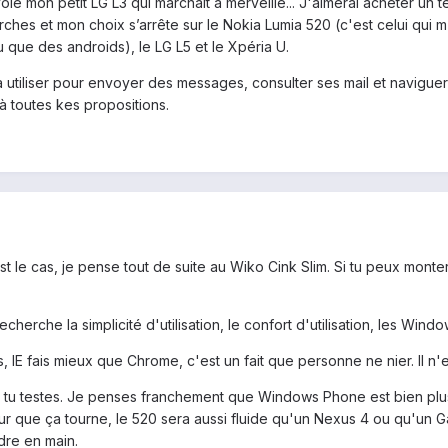
olé mon petit LG L3 qui marchait à merveille... J'aimerai acheter un
erches et mon choix s’arrête sur le Nokia Lumia 520 (c'est celui qui m
u que des androids), le LG L5 et le Xpéria U.
à utiliser pour envoyer des messages, consulter ses mail et navigu
 à toutes kes propositions.
st le cas, je pense tout de suite au Wiko Cink Slim. Si tu peux monter
echerche la simplicité d'utilisation, le confort d'utilisation, les W
s, IE fais mieux que Chrome, c'est un fait que personne ne nier. Il n'
que tu testes. Je penses franchement que Windows Phone est bien plu
 que ça tourne, le 520 sera aussi fluide qu'un Nexus 4 ou qu'un Ga
dre en main.