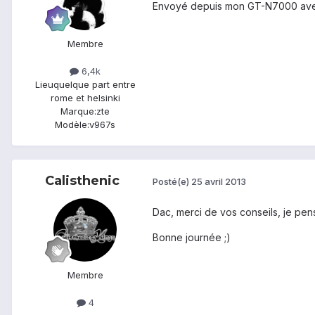
Envoyé depuis mon GT-N7000 ave
Membre
6,4k
Lieu
quelque part entre
rome et helsinki
Marque:
zte
Modèle:
v967s
Calisthenic
Posté(e)
25 avril 2013
Dac, merci de vos conseils, je pens
Bonne journée ;)
Membre
4