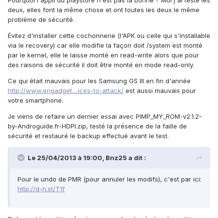
Pourquoi l'appli du playstore n'est pas la bonne ? Moi j'ai testé les
deux, elles font la même chose et ont toutes les deux le même
problème de sécurité.
Évitez d'installer cette cochonnerie (l'APK ou celle qui s'installable
via le recovery) car elle modifie la façon doit /system est monté
par le kernel, elle le laisse monté en read-write alors que pour
des raisons de sécurité il doit être monté en mode read-only.
Ce qui était mauvais pour les Samsung GS III en fin d'année
http://www.engadget....ices-to-attack/
est aussi mauvais pour
votre smartphone.
Je viens de refaire un dernier essai avec PIMP_MY_ROM-v2.1.2-
by-Androguide.fr-HDPI.zip, testé la présence de la faille de
sécurité et restauré le backup effectué avant le test.
Le 25/04/2013 à 19:00, Bnz25 a dit :
Pour le undo de PMR (pour annuler les modifs), c'est par ici:
http://d-h.st/T1f