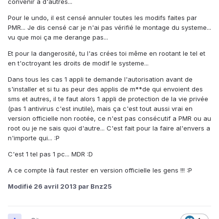
convenir a d'autres...
Pour le undo, il est censé annuler toutes les modifs faites par
PMR... Je dis censé car je n'ai pas vérifié le montage du systeme...
vu que moi ça me derange pas...
Et pour la dangerosité, tu l'as crées toi même en rootant le tel et
en t'octroyant les droits de modif le systeme...
Dans tous les cas 1 appli te demande l'autorisation avant de
s'installer et si tu as peur des applis de m**de qui envoient des
sms et autres, il te faut alors 1 appli de protection de la vie privée
(pas 1 antivirus c'est inutile), mais ça c'est tout aussi vrai en
version officielle non rootée, ce n'est pas consécutif a PMR ou au
root ou je ne sais quoi d'autre... C'est fait pour la faire al'envers a
n'importe qui... :P
C'est 1 tel pas 1 pc... MDR :D
A ce compte là faut rester en version officielle les gens !!! :P
Modifié
26 avril 2013
par Bnz25