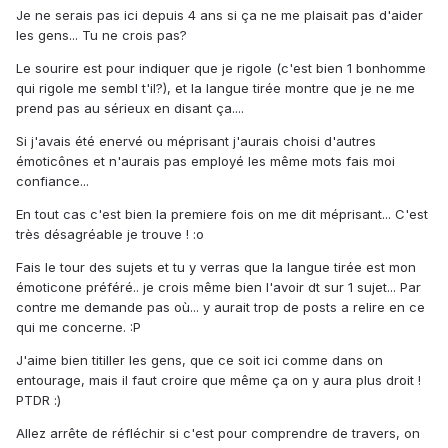
Je ne serais pas ici depuis 4 ans si ça ne me plaisait pas d'aider
les gens... Tu ne crois pas?
Le sourire est pour indiquer que je rigole (c'est bien 1 bonhomme
qui rigole me sembl t'il?), et la langue tirée montre que je ne me
prend pas au sérieux en disant ça....
Si j'avais été enervé ou méprisant j'aurais choisi d'autres
émoticônes et n'aurais pas employé les même mots fais moi
confiance...
En tout cas c'est bien la premiere fois on me dit méprisant... C'est
très désagréable je trouve ! :o
Fais le tour des sujets et tu y verras que la langue tirée est mon
émoticone préféré.. je crois même bien l'avoir dt sur 1 sujet... Par
contre me demande pas où... y aurait trop de posts a relire en ce
qui me concerne. :P
J'aime bien titiller les gens, que ce soit ici comme dans on
entourage, mais il faut croire que même ça on y aura plus droit !
PTDR :)
Allez arrête de réfléchir si c'est pour comprendre de travers, on