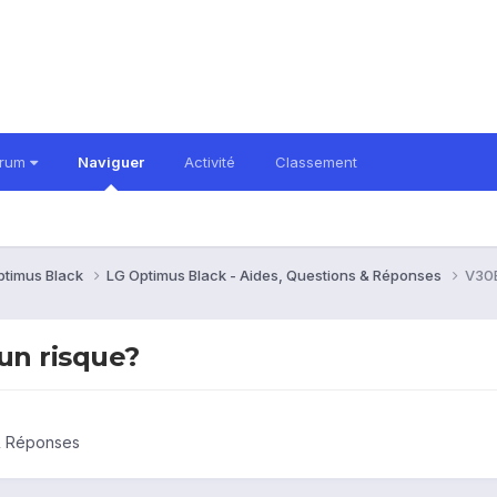
orum
Naviguer
Activité
Classement
ptimus Black
LG Optimus Black - Aides, Questions & Réponses
V30E
 un risque?
 & Réponses