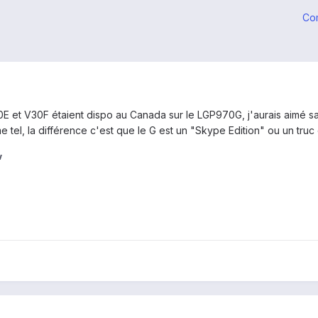
Co
30E et V30F étaient dispo au Canada sur le LGP970G, j'aurais aimé sa
 tel, la différence c'est que le G est un "Skype Edition" ou un truc
w