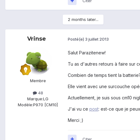
Citer
2 months later...
Vrinse
Posté(e)
3 juillet 2013
Salut Parazitenew!
Tu as d'autres retours à faire sur 
Combien de temps tient la batterie
Membre
Elle vient avec une surcouche opé
48
Actuellement, je suis sous cm10 nigh
Marque:
LG
Modèle:
P970 [CM10]
J'ai vu ce
post
: est-ce que je peux
Merci ;)
Citer