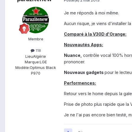
Je me réponds à moi même.
Aucun risque, je viens d'installer 
Comparé à la V30D d'Orange:
Membre
Nouveautés Apps:
118
Nuance,
contrôle vocal
100% hors 
Lieu
Algérie
prononcer.
Marque:
LGE
Modèle:
Optimus Black
Nouveaux gadgets
pour le lecte
P970
Performences:
Retour vers le home depuis la gal
Prise de photo plus rapide que la
Je ne l'ai pas encore bien testé, mai