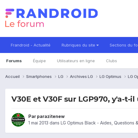
Frandroid - Actualité
Rubriques du site
Sections du f
Forums
Équipe
Utilisateurs en ligne
Clubs
Accueil
Smartphones
LG
Archives LG
LG Optimus
LG O
V30E et V30F sur LGP970, y'a-t-il
Par
parazitenew
1 mai 2013
dans
LG Optimus Black - Aides, Questions