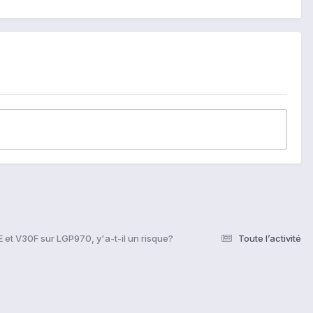
 et V30F sur LGP970, y'a-t-il un risque?
Toute l’activité