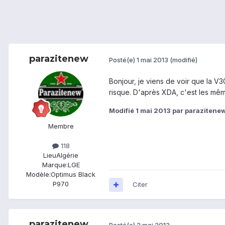
parazitenew
Posté(e)
1 mai 2013
(modifié)
Bonjour, je viens de voir que la V
risque. D'après XDA, c'est les même
Modifié
1 mai 2013
par parazitene
Membre
118
Lieu
Algérie
Marque:
LGE
Modèle:
Optimus Black
P970
Citer
parazitenew
Posté(e)
2 mai 2013