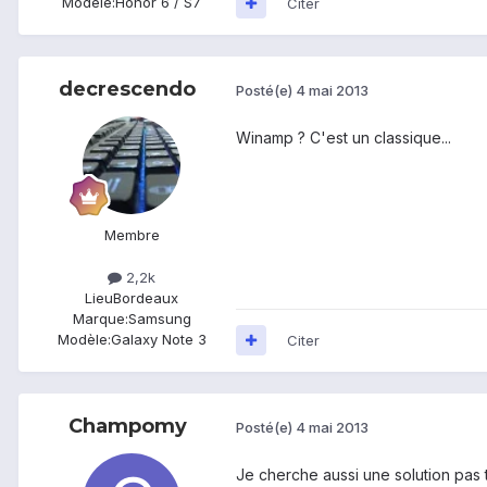
Modèle:
Honor 6 / S7
Citer
decrescendo
Posté(e)
4 mai 2013
Winamp ? C'est un classique...
Membre
2,2k
Lieu
Bordeaux
Marque:
Samsung
Modèle:
Galaxy Note 3
Citer
Champomy
Posté(e)
4 mai 2013
Je cherche aussi une solution pas tr