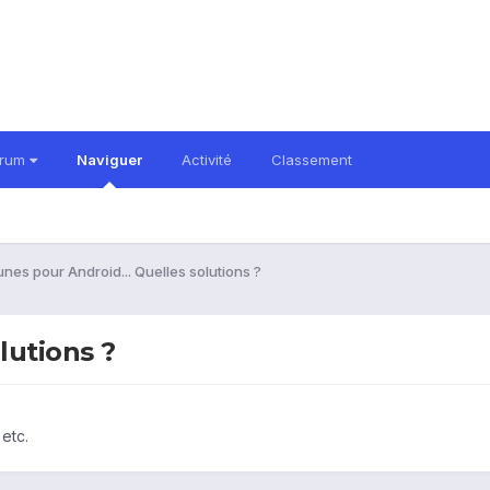
orum
Naviguer
Activité
Classement
unes pour Android... Quelles solutions ?
lutions ?
etc.