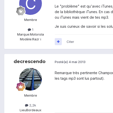
Le "problème" est qu'avec iTunes,
de la bibliothèque iTunes. En cas 
ou iTunes mais vient de tes mp3.
Membre
Je suis curieux de savoir si les sol
1
Marque:
Motorola
Modèle:
Razr i
Citer
decrescendo
Posté(e)
4 mai 2013
Remarque très pertinente Champomy
les tags mp3 sont lus partout).
Membre
2,2k
Lieu
Bordeaux