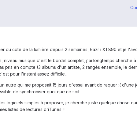
Co
sser du côté de la lumière depuis 2 semaines, Razr i XT890 et je l'avo
 niveau musique c'est le bordel complet, j'ai longtemps cherché à to
 pris en compte (3 albums d'un artiste, 2 rangés ensemble, le der
est pour l'instant assez difficile...
un autre qui me proposait 15 jours d'essai avant de raquer :( d'une 
ible de synchroniser quoi que ce soit...
 des logiciels simples à proposer, je cherche juste quelque chose qu
es listes de lectures d'iTunes !!