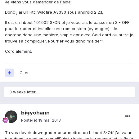
Je viens vous demander de l'aide.
Donc j'ai un Htc Wildfire A3333 sous android 2.2.1.
Il est en hboot 1.01.002 S-ON et je voudrais le passez en S - OFF
pour le rooter et installer une rom custom (cyanogen).. Je
cherche donc une maniere simple car avec Gold card ou autre je
trouve sa compliquer. Pourrier vous donc m'aider?
Cordialement.
Citer
3 weeks later...
bigyohann
Posté(e)
19 mai 2013
Tu vas devoir downgrader pour mettre ton h-boot S-Off j'ai vu un
tuto dans la section tutoriel!Puis tu installes le recovery et tu flash