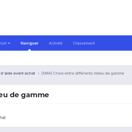
orum
Naviguer
Activité
Classement
 d'aide avant achat
[SMA] Choix entre différents milieu de gamme
lieu de gamme
hat