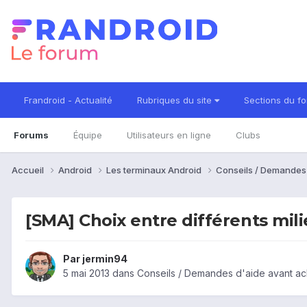
Frandroid - Actualité
Rubriques du site
Sections du f
Forums
Équipe
Utilisateurs en ligne
Clubs
Accueil
Android
Les terminaux Android
Conseils / Demandes
[SMA] Choix entre différents mi
Par
jermin94
5 mai 2013
dans
Conseils / Demandes d'aide avant ac