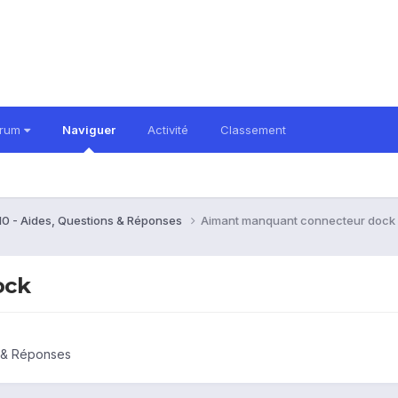
orum
Naviguer
Activité
Classement
10 - Aides, Questions & Réponses
Aimant manquant connecteur dock
ock
s & Réponses