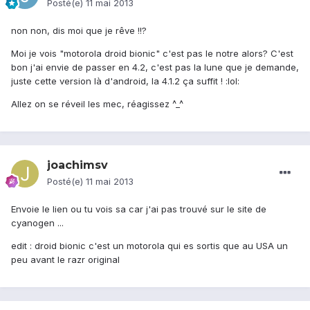
Posté(e)
11 mai 2013
non non, dis moi que je rêve !!?
Moi je vois "motorola droid bionic" c'est pas le notre alors? C'est
bon j'ai envie de passer en 4.2, c'est pas la lune que je demande,
juste cette version là d'android, la 4.1.2 ça suffit ! :lol:
Allez on se réveil les mec, réagissez ^_^
joachimsv
Posté(e)
11 mai 2013
Envoie le lien ou tu vois sa car j'ai pas trouvé sur le site de
cyanogen ...
edit : droid bionic c'est un motorola qui es sortis que au USA un
peu avant le razr original