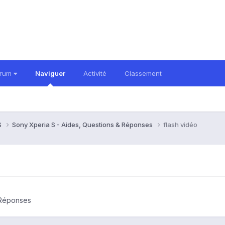
orum
Naviguer
Activité
Classement
S
Sony Xperia S - Aides, Questions & Réponses
flash vidéo
 Réponses