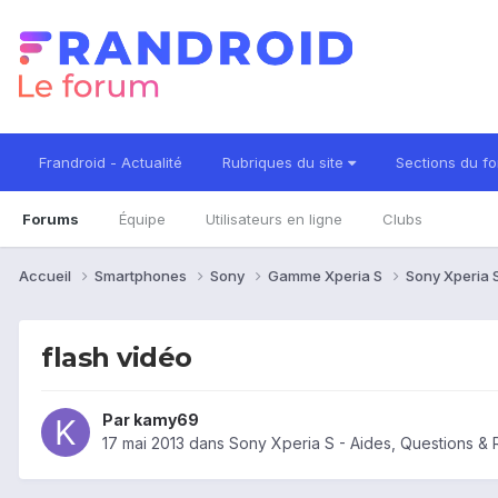
Frandroid - Actualité
Rubriques du site
Sections du f
Forums
Équipe
Utilisateurs en ligne
Clubs
Accueil
Smartphones
Sony
Gamme Xperia S
Sony Xperia 
flash vidéo
Par
kamy69
17 mai 2013
dans
Sony Xperia S - Aides, Questions &