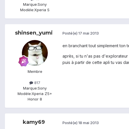
Marque:
Sony
Modèle:
Xperia S
shinsen_yumi
Posté(e)
17 mai 2013
en branchant tout simplement ton te
après, si tu n'as pas d'explorateur 
puis à partir de cette apli tu vas da
Membre
817
Marque:
Sony
Modèle:
Xperia Z5+
Honor 8
kamy69
Posté(e)
18 mai 2013