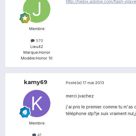
http://helpx.adobe.com/flash-playe
Membre
570
Lieu
42
Marque:
Honor
Modèle:
Honor 10
kamy69
Posté(e)
17 mai 2013
merci jvachez
j'ai pris le premier comme tu m'as 
téléphone stp?je suis vraiment nul
Membre
41