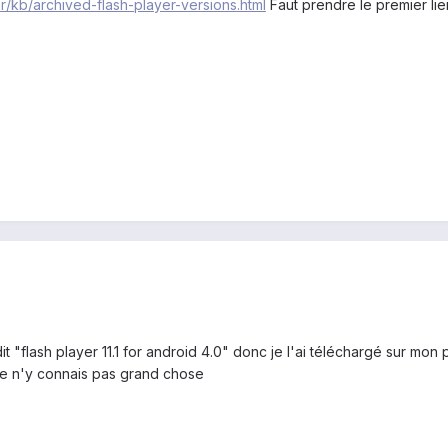
r/kb/archived-flash-player-versions.html
Faut prendre le premier lie
dit "flash player 11.1 for android 4.0" donc je l'ai téléchargé sur mo
,je n'y connais pas grand chose