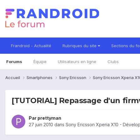
Frandroid - Actualité
Rubriques du site
Sections du f
Forums
Équipe
Utilisateurs en ligne
Clubs
Accueil
Smartphones
Sony Ericsson
Sony Ericsson Xperia X
[TUTORIAL] Repassage d'un firmw
Par
prettyman
27 juin 2010
dans
Sony Ericsson Xperia X10 - Dével