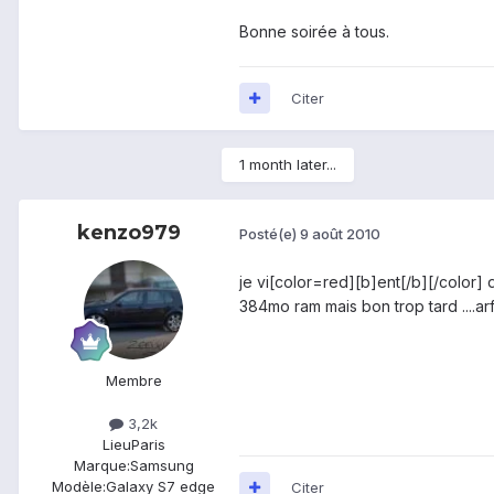
Bonne soirée à tous.
Citer
1 month later...
kenzo979
Posté(e)
9 août 2010
je vi[color=red][b]ent[/b][/color] 
384mo ram mais bon trop tard ....arf..
Membre
3,2k
Lieu
Paris
Marque:
Samsung
Modèle:
Galaxy S7 edge
Citer