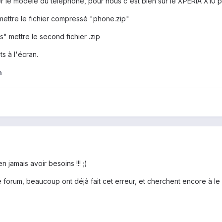
r le modèle du téléphone, pour nous c'est bien sur le XPERIA X10 pu
 mettre le fichier compressé "phone.zip"
" mettre le second fichier .zip
ts à l'écran.
n
n jamais avoir besoins !!! ;)
forum, beaucoup ont déjà fait cet erreur, et cherchent encore à le 