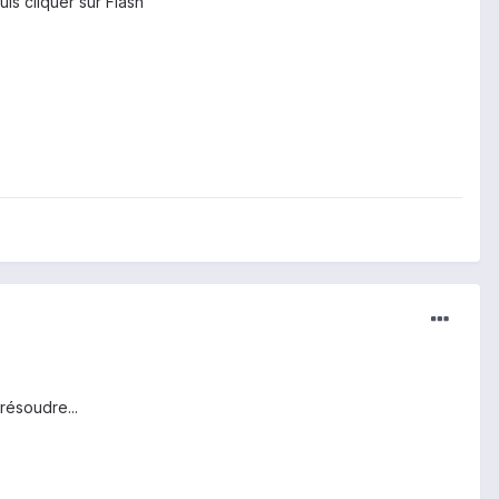
is cliquer sur Flash
résoudre...