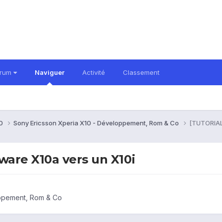
orum
Naviguer
Activité
Classement
10
Sony Ericsson Xperia X10 - Développement, Rom & Co
[TUTORIAL
are X10a vers un X10i
oppement, Rom & Co