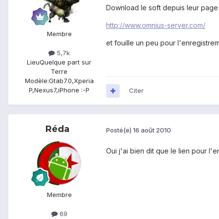
Download le soft depuis leur page d
http://www.omnius-server.com/
Membre
et fouille un peu pour l'enregistrem
5,7k
Lieu
Quelque part sur
Terre
Modèle:
Gtab7.0,Xperia
P,Nexus7,iPhone :-P
Citer
Réda
Posté(e)
16 août 2010
Oui j'ai bien dit que le lien pour l
Membre
69