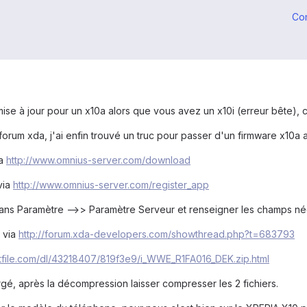
Co
ise à jour pour un x10a alors que vous avez un x10i (erreur bête), c
orum xda, j'ai enfin trouvé un truc pour passer d'un firmware x10a a
ia
http://www.omnius-server.com/download
via
http://www.omnius-server.com/register_app
r dans Paramètre -->> Paramètre Serveur et renseigner les champs n
 via
http://forum.xda-developers.com/showthread.php?t=683793
otfile.com/dl/43218407/819f3e9/i_WWE_R1FA016_DEK.zip.html
rgé, après la décompression laisser compresser les 2 fichiers.