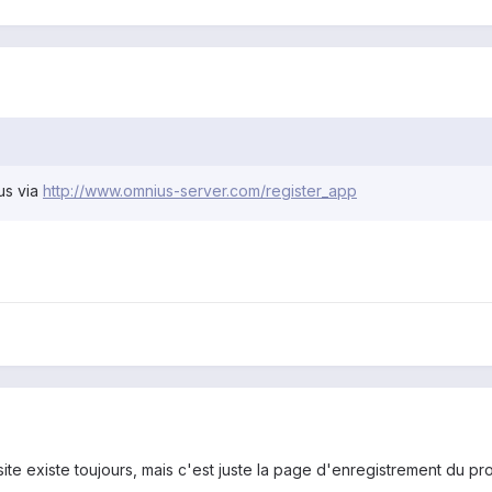
ius via
http://www.omnius-server.com/register_app
 le site existe toujours, mais c'est juste la page d'enregistrement du p