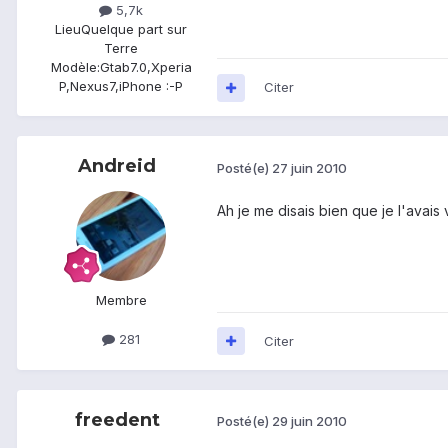
5,7k
Lieu
Quelque part sur
Terre
Modèle:
Gtab7.0,Xperia
P,Nexus7,iPhone :-P
Citer
Andreid
Posté(e)
27 juin 2010
Ah je me disais bien que je l'avais 
Membre
281
Citer
freedent
Posté(e)
29 juin 2010