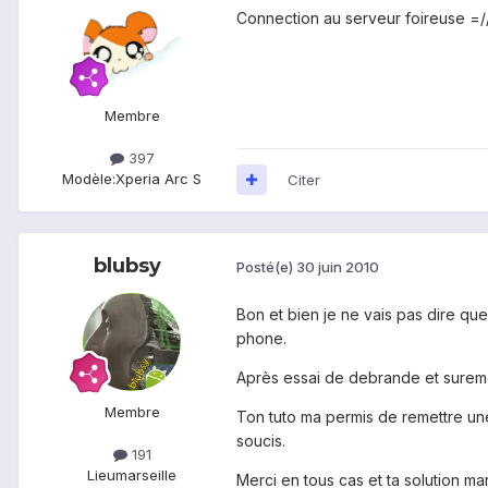
Connection au serveur foireuse =/
Membre
397
Modèle:
Xperia Arc S
Citer
blubsy
Posté(e)
30 juin 2010
Bon et bien je ne vais pas dire q
phone.
Après essai de debrande et suremen
Membre
Ton tuto ma permis de remettre une
soucis.
191
Lieu
marseille
Merci en tous cas et ta solution mar