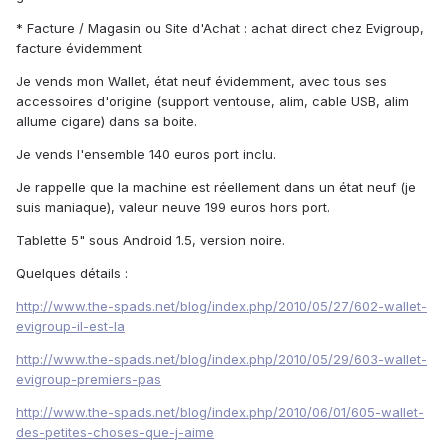
* Facture / Magasin ou Site d'Achat : achat direct chez Evigroup,
facture évidemment
Je vends mon Wallet, état neuf évidemment, avec tous ses
accessoires d'origine (support ventouse, alim, cable USB, alim
allume cigare) dans sa boite.
Je vends l'ensemble 140 euros port inclu.
Je rappelle que la machine est réellement dans un état neuf (je
suis maniaque), valeur neuve 199 euros hors port.
Tablette 5" sous Android 1.5, version noire.
Quelques détails :
http://www.the-spads.net/blog/index.php/2010/05/27/602-wallet-
evigroup-il-est-la
http://www.the-spads.net/blog/index.php/2010/05/29/603-wallet-
evigroup-premiers-pas
http://www.the-spads.net/blog/index.php/2010/06/01/605-wallet-
des-petites-choses-que-j-aime