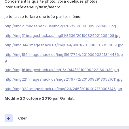
Concernant la qualité photo, voila quelques photos
interieur/exterieur/flash/macro
je te laisse te faire une idée par toi-même.
http://img2.imageshack.us/img2/1709/20100818095531433.jpg
http://img51.imageshack.us/img51/8536/20100824021205408.jpg
http://img844.imageshack.us/img844/9001/20100830171531861.jpg
http://img156.imageshack.us/img156/7724/20100903221344436.jp
g
http://img16.imageshack.us/img16/1944/20100903221601339.jpg
http://img221.imageshack.us/img221/6772/20100929130521611.jpg
http://img823.imageshack.us/img823/245/20101017170005146.jpg
Modifié
20 octobre 2010
par Gambit_
Citer